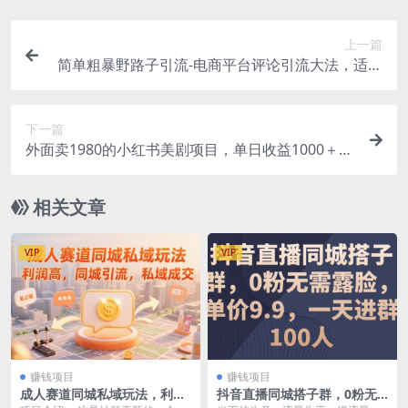
上一篇
简单粗暴野路子引流-电商平台评论引流大法，适合
懒人有手就行
下一篇
外面卖1980的小红书美剧项目，单日收益1000＋，
小众暴利的赛道
相关文章
VIP
VIP
赚钱项目
赚钱项目
成人赛道同城私域玩法，利润
抖音直播同城搭子群，0粉无