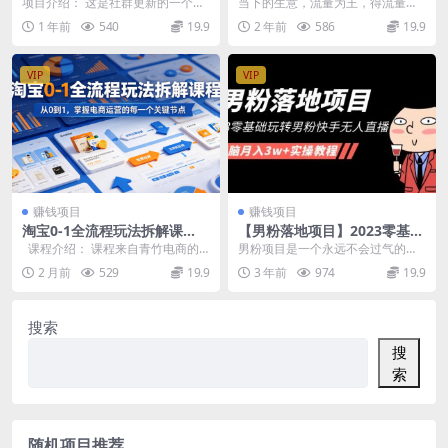
高，同城引流，私域成交
需露脸，单价9.9，一天进群1
项目介绍： 这是社群更新的一个项
当下的生意，流量为王，得流量者
00人
目，其实成人这个赛道一直利润都
得天下，谁能低成本大规模获取流
1 年前
540
19.9
2 年前
586
19.9
很高，四五年前我们...
量，谁掌握了赚钱的密...
VIP
VIP
赚钱项目
赚钱项目
淘宝0-1全流程玩法拆解课
【男粉落地项目】2023零基础
程，从0到1，掌握电商运营的
玩转男粉快手无人直播，无脑
课程介绍： 课程来自青竹电商的
男粉项目是一个永远不会过气的项
每一个关键节点
月入3w+实操教程！
淘宝0-1全流程玩法拆解课程。覆盖
目，因为十个男的九个色，还有一
2 月前
529
19.9
3 年前
974
19.9
开...
个特别色。只要有需求...
搜索
搜
索
随机项目推荐