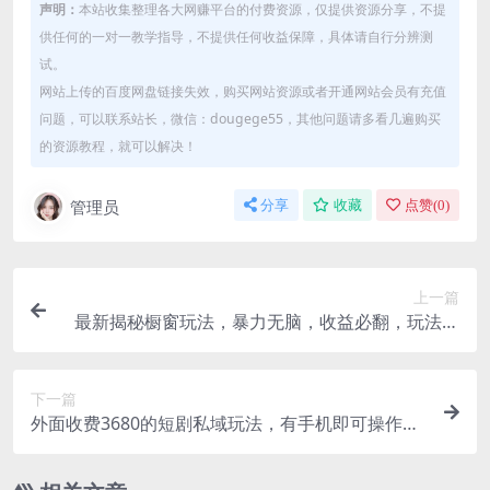
声明：
本站收集整理各大网赚平台的付费资源，仅提供资源分享，不提
供任何的一对一教学指导，不提供任何收益保障，具体请自行分辨测
试。
网站上传的百度网盘链接失效，购买网站资源或者开通网站会员有充值
问题，可以联系站长，微信：dougege55，其他问题请多看几遍购买
的资源教程，就可以解决！
管理员
分享
收藏
点赞(
0
)
上一篇
最新揭秘橱窗玩法，暴力无脑，收益必翻，玩法长
期套用，小白可入
下一篇
外面收费3680的短剧私域玩法，有手机即可操作，
一单变现9.9-99，日入800很轻松