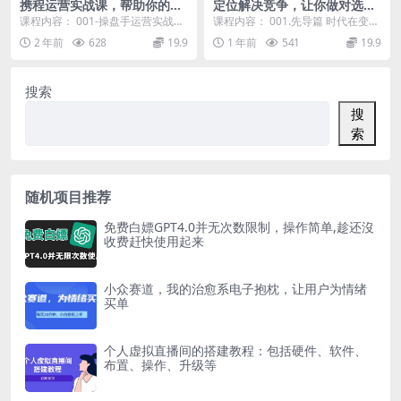
携程运营实战课，帮助你的酒
定位解决竞争，让你做对选
店营收增长，手把手教你做携
择，复制成功，选对赛道，选
课程内容： 001-操盘手运营实战课.
课程内容： 001.先导篇 时代在变
程
对品类，选对平台，选对人
mp4 002-三级流量模型.mp4 00...
企业如何改变?_ev(1).mp4 002...
2 年前
628
19.9
1 年前
541
19.9
搜索
搜
索
随机项目推荐
免费白嫖GPT4.0并无次数限制，操作简单,趁还沒
收费赶快使用起来
小众赛道，我的治愈系电子抱枕，让用户为情绪
买单
个人虚拟直播间的搭建教程：包括硬件、软件、
布置、操作、升级等