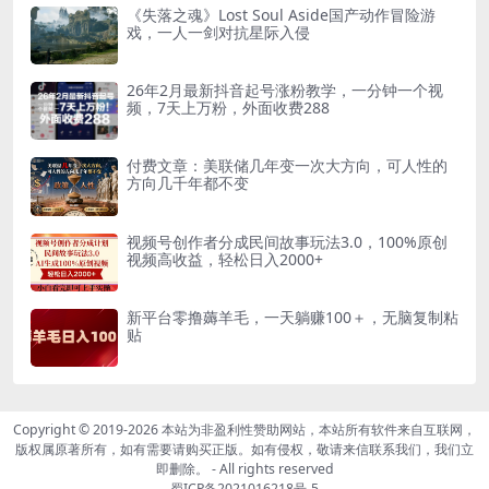
《失落之魂》Lost Soul Aside国产动作冒险游
戏，一人一剑对抗星际入侵
26年2月最新抖音起号涨粉教学，一分钟一个视
频，7天上万粉，外面收费288
付费文章：美联储几年变一次大方向，可人性的
方向几千年都不变
视频号创作者分成民间故事玩法3.0，100%原创
视频高收益，轻松日入2000+
新平台零撸薅羊毛，一天躺赚100＋，无脑复制粘
贴
Copyright © 2019-2026
本站为非盈利性赞助网站，本站所有软件来自互联网，
版权属原著所有，如有需要请购买正版。如有侵权，敬请来信联系我们，我们立
即删除。
- All rights reserved
蜀ICP备2021016218号-5