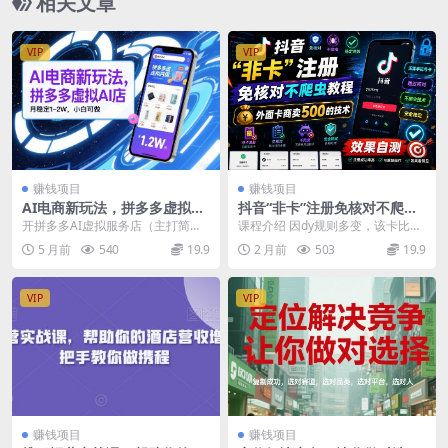
相关文章
VIP
VIP
赚钱项目
赚钱项目
AI电商新玩法，拼多多虚拟AI
抖音“非卡”注册免核对不爬虫
店，月稳定1-2W，小白可做
教程，外面卡商卖500的技
开拼多多AI虚拟服务店（主打简历/
课程介绍 因dy规则多变，该卡比较
术，效果自测
PPT/文案代写），旺季确实能做到
挑设备，不干净的设备zc秒封，该
5 月前
540
19.9
2 月前
503
19.9
月入1-2W...
卡无需要H对直...
VIP
VIP
赚钱项目
赚钱项目