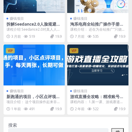
赚钱项目
赚钱项目
拆解Seedance2.0人脸规避机
淘系电商全站推广操作手册，
制：安全合规与技术逻辑全解
从买流量到买结果一用经营逻
课程介绍 Seedance2.0对真人人脸
课程介绍： 还在为全站推广“只烧钱
析
辑驱动全站极限放量
的严格限制，核心并非技术能力不
不转化”发愁？只会盲目买流量，不
3 月前
519
19.9
7 月前
535
19.9
足，而是...
懂经营逻辑导致...
VIP
VIP
赚钱项目
赚钱项目
新跑通的项目，小区点评项
游戏直播全攻略：精准账号打
目，动动手，每天两张，长期
造+流量管理+数据优化，实战
项目介绍： 这个项目操作起来非常
课程内容： 1.第一课、游戏赛道认
可做
话术与复盘技巧
简单，打打字就能挣钱，有点类似
知 2.第二课、游戏直播的发展与前
1 年前
491
19.9
2 年前
522
19.9
之前的快递、外卖。...
景 3.第三...
搜索