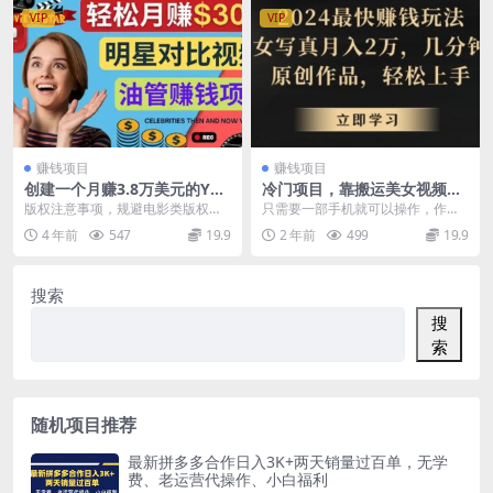
VIP
VIP
赚钱项目
赚钱项目
创建一个月赚3.8万美元的You
冷门项目，靠搬运美女视频实
tube频道 – 制作影视明星对比
现日入300+，100%纯原创，
版权注意事项，规避电影类版权问
只需要一部手机就可以操作，作品
视频赚钱
快速上手
题，操作简单，适合新手操作，Cel
制作也是非常简单。整个项目我也
4 年前
547
19.9
2 年前
499
19.9
ebrities...
是实操过，然 后呢，...
搜索
搜
索
随机项目推荐
最新拼多多合作日入3K+两天销量过百单，无学
费、老运营代操作、小白福利