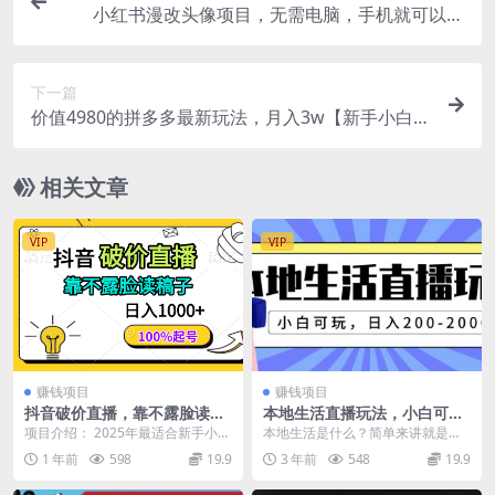
小红书漫改头像项目，无需电脑，手机就可以操
作，日入600+
下一篇
价值4980的拼多多最新玩法，月入3w【新手小白必
备项目】
相关文章
VIP
VIP
赚钱项目
赚钱项目
抖音破价直播，靠不露脸读稿
本地生活直播玩法，小白可
子， 日入多张，100%起号
玩，日入200-2000+
项目介绍： 2025年最适合新手小白
本地生活是什么？简单来讲就是吃
的直播方式，我们纯靠自然流不用
喝玩乐，餐饮、娱乐、美容、酒
1 年前
598
19.9
3 年前
548
19.9
投流。当天就可...
店、旅游、外卖等等一切...