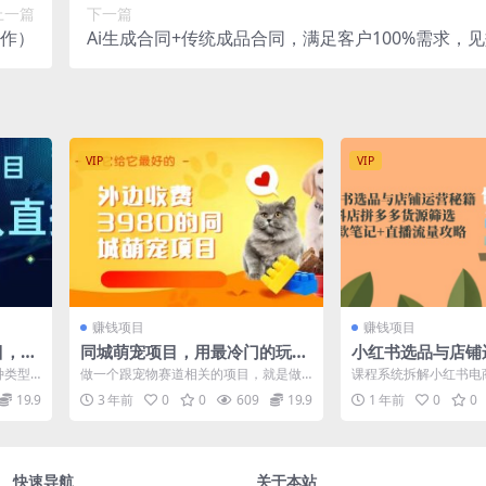
上一篇
下一篇
作）
Ai生成合同+传统成品合同，满足客户100%需求，
轻松日入500+
VIP
VIP
赚钱项目
赚钱项目
目，实
同城萌宠项目，用最冷门的玩法
小红书选品与店铺
一小时
冲击最热门的市场（教程+素
店拼多多货源筛选
种类型
做一个跟宠物赛道相关的项目，就是做
课程系统拆解小红书电
材）
+直播流量攻略
力巨星
线上同城的宠物中介，成交一单的利润
基础开店（赛道选择/
19.9
3 年前
0
0
609
19.9
1 年前
0
0
从三位数到四...
品（抖店/...
快速导航
关于本站