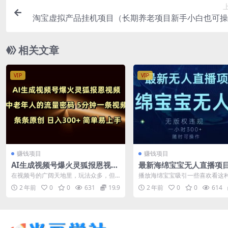
淘宝虚拟产品挂机项目（长期养老项目新手小白也可操
相关文章
VIP
VIP
赚钱项目
赚钱项目
AI生成视频号爆火灵狐报恩视频
最新海绵宝宝无人直播项
中老年人的流量密码 5分钟一条
测无版权违规，挂小铃铛
在视频号的广阔天地里，玩法众多，但
播放海绵宝宝吸引一些喜欢看这
视频 条条原创 日入300+ 简单易
300+，随时可操作
若是方法不当，便会陷入无人观看的困
的人停留在直播问观看，挂上磁
2 年前
0
0
631
19.9
2 年前
0
0
614
境，付出与回...
的小铃铛.只...
上手