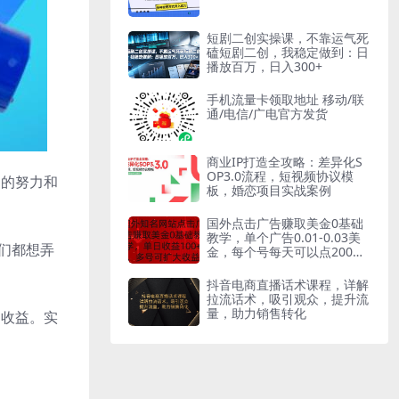
短剧二创实操课，不靠运气死
磕短剧二创，我稳定做到：日
播放百万，日入300+
手机流量卡领取地址 移动/联
通/电信/广电官方发货
商业IP打造全攻略：差异化S
OP3.0流程，短视频协议模
多的努力和
板，婚恋项目实战案例
国外点击广告赚取美金0基础
教学，单个广告0.01-0.03美
们都想弄
金，每个号每天可以点200
+广告
抖音电商直播话术课程，详解
拉流话术，吸引观众，提升流
量，助力销售转化
的收益。实