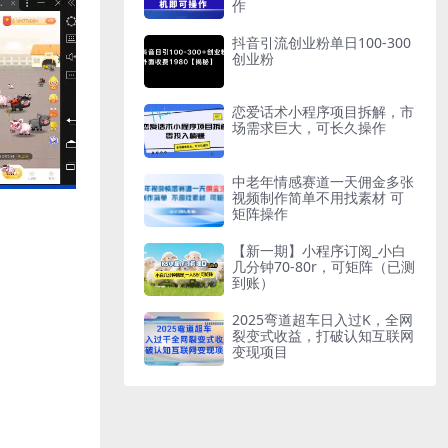
作
抖音引流创业粉单日100-300
创业粉
恋爱话术小程序项目拆解，市
场需求巨大，可长久操作
中老年情感赛道一天佣金多张
视频制作简单不用找素材 可
矩阵操作
【新一期】小程序订阅_小白
几分钟70-80r，可矩阵（已测
到账）
2025弯道超车日入过K，全网
裂变式收益，打破认知互联网
变现项目