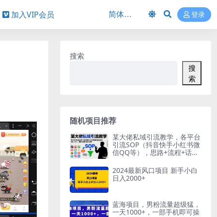
加入VIP会员
登录
搜索
搜
索
随机项目推荐
某大佬私域引流教学，各平台
引流SOP（抖音快手小红书微
信QQ等），思路+流程+话术
+变现（更新0708）
2024最新风口项目 新手小白
日入2000+
蓝海项目，男粉流量超级猛，
一天1000+，一部手机即可操