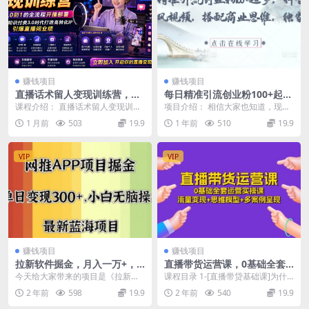
赚钱项目
赚钱项目
直播话术留人变现训练营，实
每日精准引流创业粉100+起
现从0到1的全流程开播部署，
步，抖音爆火国学风视频，搭
课程介绍： 直播话术留人变现训练
项目介绍： 相信大家也知道，现在
助你在知识付费3.0时代打造高
配商业思维，独家思路
营，课程涵盖14天系统训练，从双
抖音的cy流量获取途径少之又少，
1 月前
503
19.9
1 年前
510
19.9
转化IP，引爆直播间业绩
赛道流量认知、复...
特别是精准cy的...
VIP
VIP
赚钱项目
赚钱项目
拉新软件掘金，月入一万+，
直播带货运营课，0基础全套
小白闭眼也要做，保姆式教
运营实操课 流量变现+思维模
今天给大家带来的项目是《拉新软
课程目录 1-[直播带贷基础课]为什
学，无脑操作就行了
型+多案例呈现-34节
件赛道金》。核心逻辑就是拉新软
么我们要做直播_1.mp4 2-[直播带
2 年前
598
19.9
2 年前
540
19.9
件的邀请好友功能来帮...
贷基...