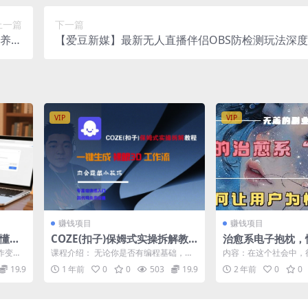
上一篇
下一篇
 养鱼
【爱豆新媒】最新无人直播伴侣OBS防检测玩法深
 爆流
多维传输，无非实时
VIP
VIP
赚钱项目
赚钱项目
看懂就
COZE(扣子)保姆式实操拆解教
治愈系电子抱枕，
写作变
程，一键生成裸眼3D工作流，
技术，7天长粉6
作变现
课程介绍： 无论你是否有编程基础，即
内容：在这个社会中，
内合隐藏小技巧
w+
看懂就
使是纯小白，通过我们系统的教学体系
作、家庭、情感、个人
19.9
1 年前
0
0
503
19.9
2 年前
0
0
都可以快速...
处于一种压抑的...