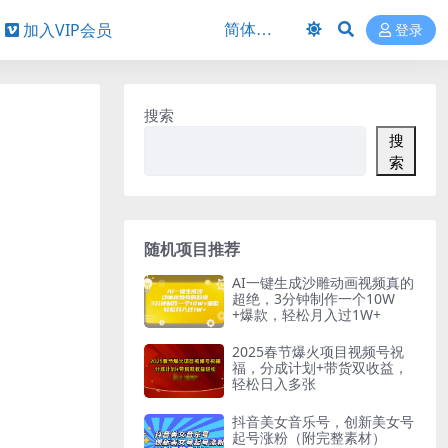
加入VIP会员
登录
搜索
搜
索
随机项目推荐
AI一键生成沙雕动画视频真的
超绝，3分钟制作一个10W
+爆款，轻松月入过1W+
2025春节爆火项目视频号祝
福，分成计划+带货双收益，
轻松日入多张
抖音美女音乐号，创新美女号
起号涨粉（附完整素材）