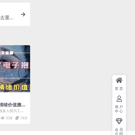
度去重，
首页
情绪价值搬运
用户
万，轻松月入1
很多人因为工
中心
等原因导致长期
558
19.9
会员
介绍