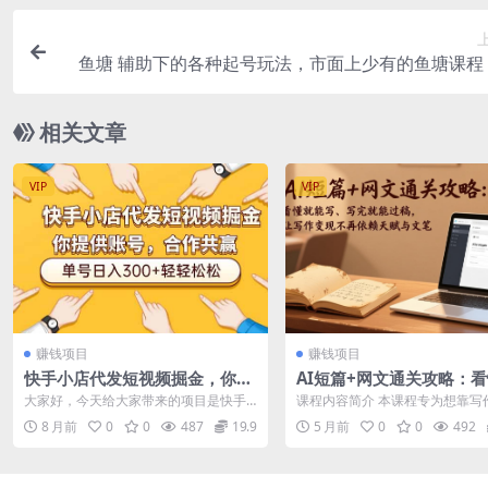
鱼塘 辅助下的各种起号玩法，市面上少有的鱼塘课程
起号 选品
相关文章
VIP
VIP
赚钱项目
赚钱项目
快手小店代发短视频掘金，你只
AI短篇+网文通关攻略：
提供账号，全程我们代运营，单
能写、写完就能过稿，让
大家好，今天给大家带来的项目是快手
课程内容简介 本课程专为想靠写
号日入300+轻轻松松
现不再依赖天赋与文笔
带货代运营项目，项目非常非常简单，
却零基础的普通人打造，是一套“
8 月前
0
0
487
19.9
5 月前
0
0
492
视频教程是还...
能写、写...