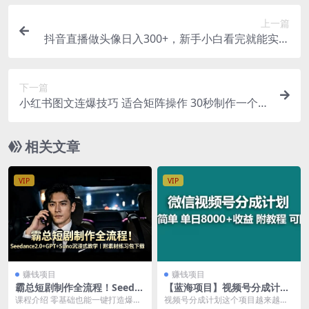
上一篇
抖音直播做头像日入300+，新手小白看完就能实操
（教程+工具）
下一篇
小红书图文连爆技巧 适合矩阵操作 30秒制作一个原
创图文
相关文章
VIP
VIP
赚钱项目
赚钱项目
霸总短剧制作全流程！Seeda
【蓝海项目】视频号分成计划
nce2.0+GPT+Suno沉浸式教
最新玩法，单天收益8000+，
课程介绍 零基础也能一键打造爆款
视频号分成计划这个项目越来越火