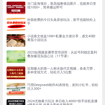
冷门蓝海项目，靠高端奢侈品图片，也能单日变
现1000+，简单搬运即可
外面收费的今日头条原创玩法，新手也能轻松上
手
小说推文收益10W+私董会大佬分享，虐文40秒
番茄小说玩法
2023短视频直播带货培训班：从起号到稳定盈利
叠加爆流实战心法（11节课）
近期爆火的第一人称水族代言视频，条条万赞，
多种变现方式，轻松月入5位数
巧用Deepseek制作AI表情包，发到小红书，轻松
日入300+
2024尤物暴力玩法 单日收入4000+快手挂机直播
+网盘拉新 超暴力男粉无脑变现