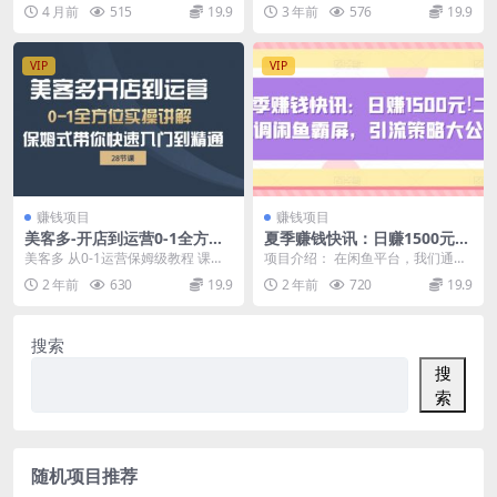
学｜附素材练习包下载
附玩法教程
霸总短剧，GPT负责剧情内核、See
了，做的人也越来越多，原因就是
4 月前
515
19.9
3 年前
576
19.9
dance2...
项目太简单，收益太猛...
VIP
VIP
赚钱项目
赚钱项目
美客多-开店到运营0-1全方位
夏季赚钱快讯：日赚1500元，
实战讲解 保姆式带你快速入门
二手空调闲鱼霸屏，引流策略
美客多 从0-1运营保姆级教程 课程
项目介绍： 在闲鱼平台，我们通过
到精通（28节）
大公开!
亮点 美客多开店到运营0-1全方位
多店铺策略成功占据了本地市场的
2 年前
630
19.9
2 年前
720
19.9
实操讲解保...
二手空调和电动车销...
搜索
搜
索
随机项目推荐