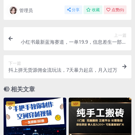
管理员
分享
收藏
点赞(
0
)
上一篇
小红书最新蓝海赛道，一单19.9，信息差生一部手
机日入500+，非常适合0基础的新手
下一篇
抖上拼无货源佣金流玩法，7天暴力起店，月入过万
相关文章
VIP
VIP