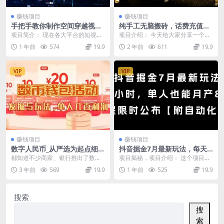
赚钱项目
赚钱项目
手把手教你制作空间穿越视
纯手工无脑搬砖，话费充值挣
频，一条爆挣3位数
佣金，日入200+绿色项目长期
项目简介： 现在各大平台的短视
项目介绍： 今天给大家分享一个我
稳定
频，尤其是 AI 短视频，比拼的就是
亲身参与并持续盈利的项目——纯
1 年前
574
19.9
2 年前
611
19.9
一个创意，谁的...
手工无脑搬砖的话费...
VIP
VIP
赚钱项目
赚钱项目
数字人民币_从严选为起点细讲
抖音掘金7月最新玩法，每天1
个人怎么领红包（单人利润几
小时，单人也能月产8k+，全
都知道不少商家、银行推出了数字
项目揭秘，项目介绍： 这个项目在
百+）
流程限时公布
人民币福利， 那么个人应该怎么去
市面上存在了很多年了，只要矩阵
3 年前
569
19.9
1 年前
525
19.9
找红包、撸红包， ...
起来，非常暴力，但...
搜索
搜
索