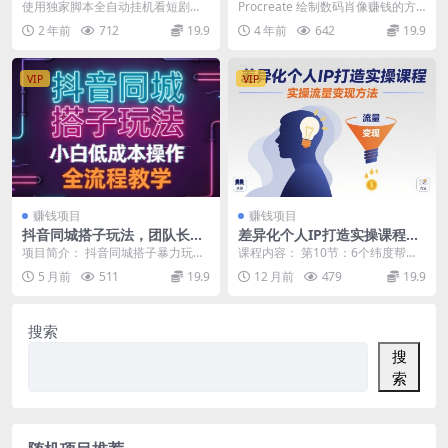
40+，脚本全自动运行，解放
的5种方法，轻松月入3700美
使用独家脚本全自动挂机看短剧，
Procreate 绘制数码肖像赚钱的方
双手，可矩阵操作放大收益
元，操作简单
广告，视频赚取收益。 抖音官方AP
法，出售卡通数码肖像服务赚钱的
2 年前
712
19.9
4 年前
642
19.9
P绿色稳定，配合...
方法，定制...
VIP
VIP
赚钱项目
赚钱项目
抖音同城搭子玩法，团队长期
差异化个人IP打造实操课程，
稳定的玩法拆解，小白低成本
实操流量变现方法
项目简介： 抖音同城搭子暴力玩法
课程内容： 第10节：6个纬度帮你
操作，全流程教学
拆解！团队可复制、长期稳定变
打造让人印象深刻的账号 第11节：
5 月前
511
19.9
12 月前
479
19.9
现，小白零成本上手。...
主题人设要如...
搜索
搜
索