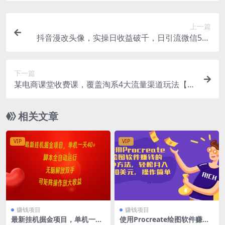
上一篇
抖音漫改头像，实操日收益破千，日引流微信500
+一天收入2742元
下一篇
某电商课堂收费课，覆盖淘系4大流量渠道玩法【搜
索、直通车、手猜、魔方】
相关文章
VIP
VIP
赚钱项目
赚钱项目
最新挂机掘金项目，单机一天
使用Procreate绘图软件赚钱