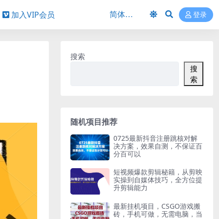
加入VIP会员
登录
搜索
搜
索
随机项目推荐
0725最新抖音注册跳核对解
决方案，效果自测，不保证百
分百可以
短视频爆款剪辑秘籍，从剪映
实操到自媒体技巧，全方位提
升剪辑能力
最新挂机项目，CSGO游戏搬
砖，手机可做，无需电脑，当