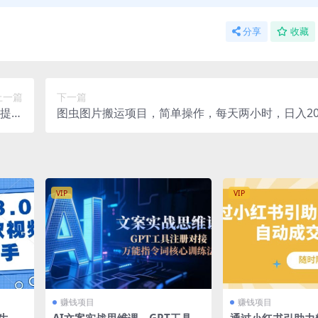
分享
收藏
上一篇
下一篇
提高
图虫图片搬运项目，简单操作，每天两小时，日入20
知！
VIP
VIP
赚钱项目
赚钱项目
键生成
AI文案实战思维课，GPT工具注
通过小红书引助力