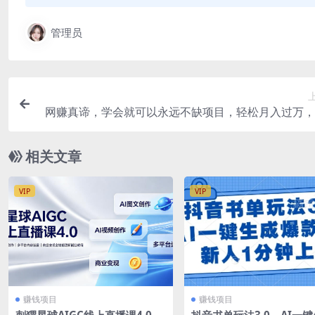
管理员
网赚真谛，学会就可以永远不缺项目，轻松月入过万，
小白认
相关文章
VIP
VIP
赚钱项目
赚钱项目
刺猬星球AIGC线上直播课4.0｜
抖音书单玩法3.0，AI一