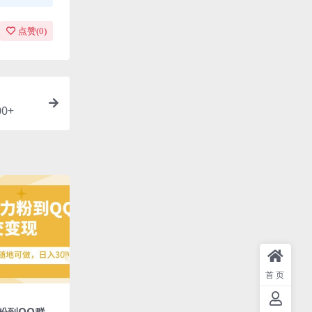
点赞(
0
)
0+
首页
粉到QQ群，