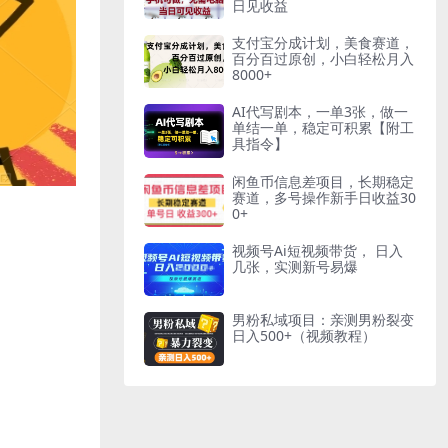
日见收益
支付宝分成计划，美食赛道，
百分百过原创，小白轻松月入
8000+
AI代写剧本，一单3张，做一
单结一单，稳定可积累【附工
具指令】
闲鱼币信息差项目，长期稳定
赛道，多号操作新手日收益30
0+
视频号Ai短视频带货， 日入
几张，实测新号易爆
男粉私域项目：亲测男粉裂变
日入500+（视频教程）