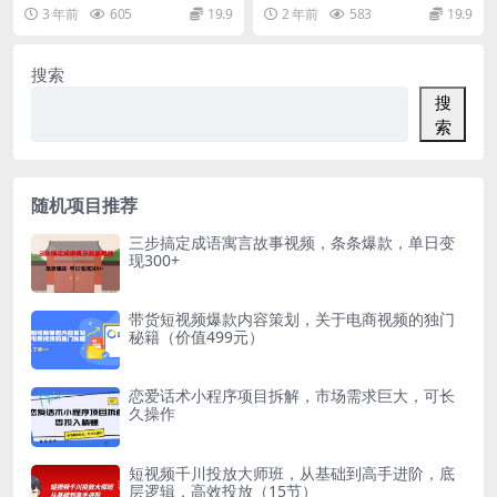
要做，保姆式教学
上手，月入1W+
最难找不同，我们在刷抖音的时候
员问我小红书虚拟项目还能不能做?
3 年前
605
19.9
2 年前
583
19.9
可能会刷到很多那种...
我的答案是能做，...
搜索
搜
索
随机项目推荐
三步搞定成语寓言故事视频，条条爆款，单日变
现300+
带货短视频爆款内容策划，关于电商视频的独门
秘籍（价值499元）
恋爱话术小程序项目拆解，市场需求巨大，可长
久操作
短视频千川投放大师班，从基础到高手进阶，底
层逻辑，高效投放（15节）