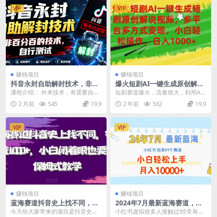
VIP
VIP
赚钱项目
赚钱项目
抖音永封自助解封技术，非百
爆火短剧AI一键生成原创解说
分百的技术，自行测试
视频，多平台多方式变现，小
课程介绍： 外来技术，有需要自己
短剧赛道爆火，流量很大，利用AI
白轻松操作，日入1000+
测试，不保证百分百 资源下载地址
工具快速生成短剧解说原创视频，
2 月前
545
19.9
2 年前
562
19.9
解放双手提高效率，...
VIP
VIP
赚钱项目
赚钱项目
蓝海赛道抖音史上找不同，每
2024年7月最新蓝海赛道，小
日收益1000+，小白闭着眼也
红书班本PPT项目，小白轻松
今天给大家带来的项目是抖音史上
小红书虚拟很多人接触过!经常有学