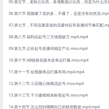
05.第五节，老粉占比高，各项数据占比高，但是为什么没有自
06.第六节.视频爆了卖的多，不爆了，还是没有自然流.mp4
07.第七节，不同流量渠道的流量特征和直播间节奏匹配.mp4
08.第八节.福利品起号三天场观破万.mp4.mp4
09.第九节.正价起号直播间稳定产出.mov.mp4
10.第十节.AB链移花接木促单品打爆.mov.mp4
11.第十一节.短视频单品打爆布局.mp4.mp4
12.第十二节.小店随心推截流起号.mov.mp4
13.第十三节.千川建模精准标签起号.mov.mp4
14.第十四节.怎么找到哦啊自己的精准数据.mp4.mp4