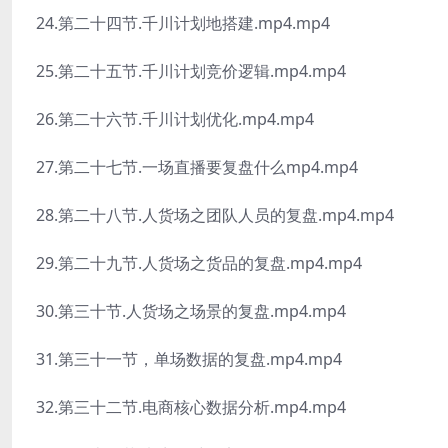
24.第二十四节.千川计划地搭建.mp4.mp4
25.第二十五节.千川计划竞价逻辑.mp4.mp4
26.第二十六节.千川计划优化.mp4.mp4
27.第二十七节.一场直播要复盘什么mp4.mp4
28.第二十八节.人货场之团队人员的复盘.mp4.mp4
29.第二十九节.人货场之货品的复盘.mp4.mp4
30.第三十节.人货场之场景的复盘.mp4.mp4
31.第三十一节，单场数据的复盘.mp4.mp4
32.第三十二节.电商核心数据分析.mp4.mp4