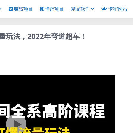
赚钱项目
卡密项目
精品软件
卡密网站
玩法，2022年弯道超车！