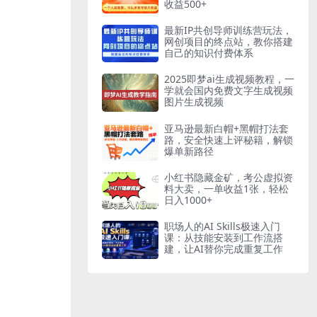
收益500+
最新IP共创导师训练营玩法，
网创项目的终点站，教你搭建
自己的知识付费体系
2025即梦ai生成视频教程，一
学就会国内免费文字生成视频
图片生成视频
亚马逊最新白帽+黑帽打法套
路，安全快速上评秘籍，解锁
爆单新路径
小红书隐藏金矿，考公虚拟资
料大卖，一单收益1张，轻松
日入1000+
职场人的AI Skills极速入门
课：从技能安装到工作流搭
建，让AI替你完成重复工作