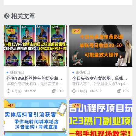
赢得老板赏识！
相关文章
VIP
VIP
赚钱项目
赚钱项目
抖音13W粉丝博主的历史权谋
今日头条发布背影图，单账号
解说课程，13条作品进精选独
日收益30-50，可放大操作
课程介绍 历史权谋，是抖音流量
课程内容 1、什么是微头条?.mp4
家，轻松拿伙伴计划+精选独
稳、受众广、变现强的黄金赛道。
2、背景图片发哪种?.mp4 3、如何
4 月前
578
19.9
1 年前
512
19.9
家收益
不用露脸、不用拍摄、...
寻找...
VIP
VIP