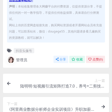
点击注册本站用户
声明：
本站收集整理各大网赚平台的付费资源，仅提供资源分享，不提
供任何的一对一教学指导，不提供任何收益保障，具体请自行分辨测
试。
网站上传的百度网盘链接失效，购买网站资源或者开通网站会员有充值
问题，可以联系站长，微信：dougege55，其他问题请多看几遍购买
的资源教程，就可以解决！
抖音头像号
管理员
分享
收藏
点赞(
0
)
上一篇
陆明明·短视频引流矩阵打造7.0，养号+二剪技术
+引流矩阵 一部手机搞定！
下一篇
《阿里商业数据分析师企业实训项目》升职加薪，