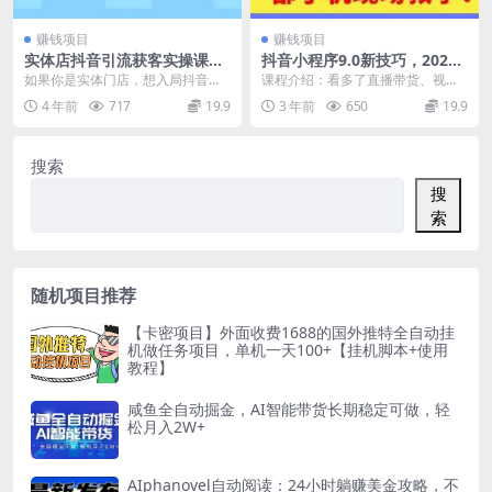
赚钱项目
赚钱项目
实体店抖音引流获客实操课：
抖音小程序9.0新技巧，2023
带你玩转同城本地店抖音团购
热门副业项目，动动手指轻松
如果你是实体门店，想入局抖音，
课程介绍：看多了直播带货、视频
+同城直播
变现
却找不到方法？ 1线下获客有瓶
带货的玩法，今晚分享短视频上超
4 年前
717
19.9
3 年前
650
19.9
颈，想要通过线上引流...
简单的副业项目玩法：...
搜索
搜
索
随机项目推荐
【卡密项目】外面收费1688的国外推特全自动挂
机做任务项目，单机一天100+【挂机脚本+使用
教程】
咸鱼全自动掘金，AI智能带货长期稳定可做，轻
松月入2W+
AIphanovel自动阅读：24小时躺赚美金攻略，不