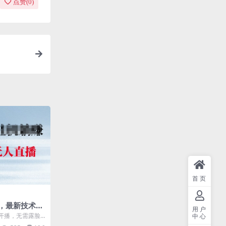
点赞(
0
)
首页
，最新技术，
用户
脑即可，日入
开播，无需露脸
中心
一个可无人直播的