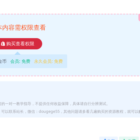
本内容需权限查看
购买查看权限
9金币
会员:
免费
永久会员:
免费
何的一对一教学指导，不提供任何收益保障，具体请自行分辨测试。
以联系站长，微信：dougege55，其他问题请多看几遍购买的资源教程，就可以