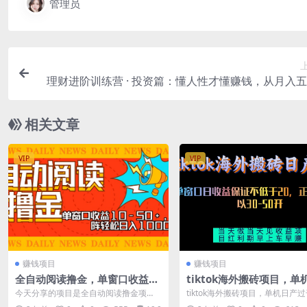
管理员
理财进阶训练营 · 投资篇：懂人性才懂赚钱，从月入
月入
相关文章
VIP
VIP
赚钱项目
赚钱项目
全自动阅读撸金，单窗口收益10
tiktok海外搬砖项目，单
-50+，可批量矩阵轻松日入100
过千，当天做当天见收益
今天分享的项目是全自动阅读撸金项
tiktok海外搬砖项目，单机日产
0+
目，，单窗口收益可达10-50＋，设备足
天做当天见收益 资源下载地址