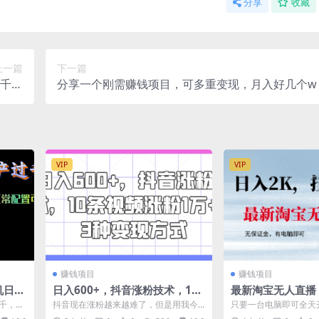
分享
收藏
上一篇
下一篇
五千到
分享一个刚需赚钱项目，可多重变现，月入好几个w
五万
VIP
VIP
赚钱项目
赚钱项目
机日产
日入600+，抖音涨粉技术，10
最新淘宝无人直播
条视频涨粉1万+，3种变现方式
无需保证金，有电
过千，当
抖音现在涨粉越来越难了，但是用我今
只要一台电脑即可全天
多张
天给大家介绍的这种方式，10条视频就
无需说话 淘宝是唯一