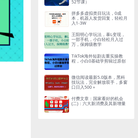
52节课）
拼多多虚拟类目玩法，0成
本，机器人发货回复，轻松月
入1-3W
王阳明心学玩法，暴L变现，
一部手机，小白轻松月入过
万，保姆级教学
TikTok海外短剧去重实操教
程，小白0基础学剪辑过原创
微信阅读最新5.0版本，黑科
技玩法，完全解放双手，多窗
口日入500＋
付费文章：国家看好的机会
(二)：六大新消费及其新增量