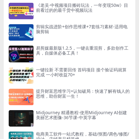
《老吴·中视频项目搬砖玩法，一年变现50w》目
前看过的的最干货中视频玩法
剪辑实战进阶+创作思维课+7套练习素材-适用电
脑剪辑
易剪媒最新版1.2.5，一键去重混剪，多款创作工
具，自媒体必备工具！
一键拉新 不需要回传 首码项目 接个验证码就算
完成 一小时收益70+
提升财富思维学习+认知破局：快速了解有钱人的
思维，助你财富一生！
Midjourney 精通教程-使用Midjourney AI创建
美丽艺术图像-36节课-中英字幕
电商美工软件一站式教程，基础/抠图/调色/修图/
设计，店铺产品精装修