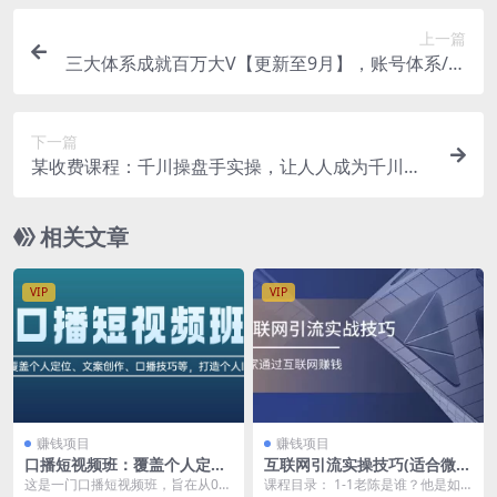
上一篇
三大体系成就百万大V【更新至9月】，账号体系/内
容体系/运营体系 (26节课)
下一篇
某收费课程：千川操盘手实操，让人人成为千川操
盘手，涨ROI、gmv、涨利润
相关文章
VIP
VIP
赚钱项目
赚钱项目
口播短视频班：覆盖个人定
互联网引流实操技巧(适合微
位、文案创作、口播技巧等，
商，吸引宝妈)，宅家通过互联
这是一门口播短视频班，旨在从0到
课程目录： 1-1老陈是谁？他是如