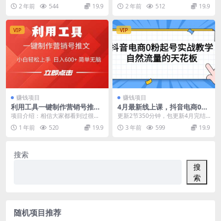
打造个人IP
网赚钱（17节）
1教授学员如何创作口播短视频并打
何在互联网赚到几百万的？.mp3 2-
2 年前
544
19.9
2 年前
512
19.9
造个人IP变现。...
2如何正...
VIP
VIP
赚钱项目
赚钱项目
利用工具一键制作营销号推
4月最新线上课，抖音电商0粉
文，小白轻松上手 日入600+
起号实战教学，自然流量的天
项目介绍：相信大家都看到过很多
更新2节350分钟，包更新4月完结
简单无脑
花板
推文的视频，例如：解压类推文视
资源下载地址
1 年前
520
19.9
3 年前
599
19.9
频，跑酷类视频，这种...
搜索
搜
索
随机项目推荐