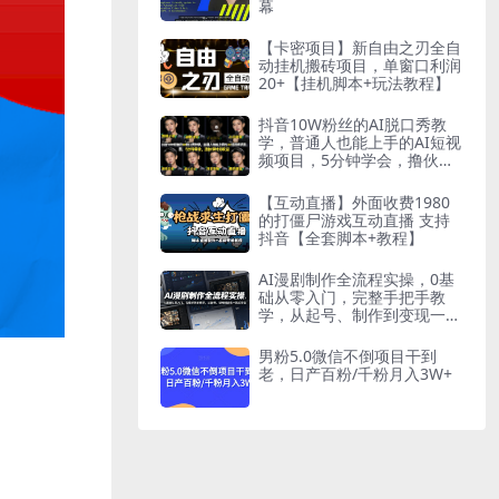
幕
【卡密项目】新自由之刃全自
动挂机搬砖项目，单窗口利润
20+【挂机脚本+玩法教程】
抖音10W粉丝的AI脱口秀教
学，普通人也能上手的AI短视
频项目，5分钟学会，撸伙伴
计划收益
【互动直播】外面收费1980
的打僵尸游戏互动直播 支持
抖音【全套脚本+教程】
AI漫剧制作全流程实操，0基
础从零入门，完整手把手教
学，从起号、制作到变现一站
式学会
男粉5.0微信不倒项目干到
老，日产百粉/千粉月入3W+