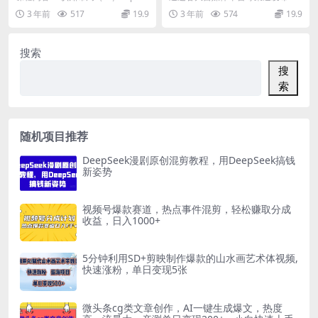
频录像
9
认知布局（一）文字稿.pdf 认知布
些关于训狗的干货内容，吸引有宠
3 年前
517
19.9
3 年前
574
19.9
局（三）...
物的，想训练自己狗狗...
搜索
搜
索
随机项目推荐
DeepSeek漫剧原创混剪教程，用DeepSeek搞钱
新姿势
视频号爆款赛道，热点事件混剪，轻松赚取分成
收益，日入1000+
5分钟利用SD+剪映制作爆款的山水画艺术体视频,
快速涨粉，单日变现5张
微头条cg类文章创作，AI一键生成爆文，热度