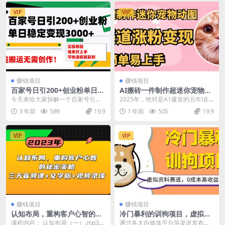
VIP
VIP
赚钱项目
赚钱项目
百家号日引200+创业粉单日稳
AI搬砖一件制作超迷你宠物
定变现3000+纯搬运无需创
图，5分钟一个成品，多渠道
今天来给大家拆解一个百家号引流
2025年，绝对是A1爆发的元年!在
作！
引流涨粉变现，简单易上手，
创业粉的方法，也是我们自己在做
这一年里AI展现出很多让人眼花缭
3 年前
589
19.9
1 年前
505
19.9
保姆级教程
的一个引流渠道，而且...
乱丰富多样的...
VIP
VIP
赚钱项目
赚钱项目
认知布局，重构客户心智的秘
冷门暴利的训狗项目，虚拟资
密策略三天音频课+文字版+视
料赛道，0成本高收益，一单9
课程内容： 认知布局（一）.mp3
通过各大自媒体平台等渠道发布一