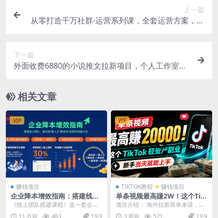
上一篇
从零打造千万社群-运营系列课，全套运营方案，超
多实战干货
下一篇
外面收费6880的小说推文拉新项目，个人工作室可
批量做【详细教程】
相关文章
VIP
VIP
赚钱项目
TIKTOK教程
赚钱项目
企业降本增效指南：搭建线上
单条视频最高賺2W！这个Tik
团队，省社保/聚人才/降成本/
Tok轻资产副业，新手当天就
《线上团队搭建课程》是一套企业
项目介绍： 海外拉新简单来讲，就
实现利润最大化
能上手
降本增效实战指南，针对9月1日社
是帮CapCut、醒图海外版、即梦这
11 月前
483
19.9
3 周前
521
19.9