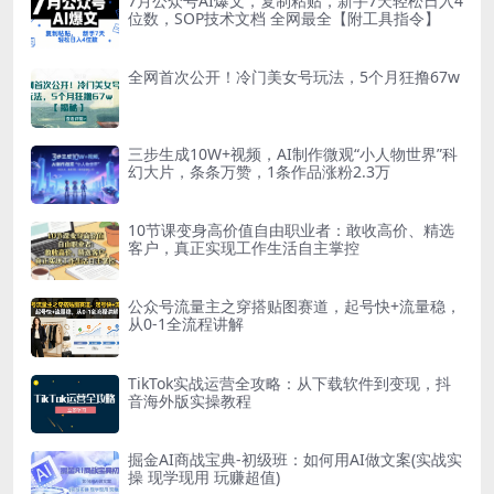
7月公众号AI爆文，复制粘贴，新手7天轻松日入4
位数，SOP技术文档 全网最全【附工具指令】
全网首次公开！冷门美女号玩法，5个月狂撸67w
三步生成10W+视频，AI制作微观“小人物世界”科
幻大片，条条万赞，1条作品涨粉2.3万
10节课变身高价值自由职业者：敢收高价、精选
客户，真正实现工作生活自主掌控
公众号流量主之穿搭贴图赛道，起号快+流量稳，
从0-1全流程讲解
TikTok实战运营全攻略：从下载软件到变现，抖
音海外版实操教程
掘金AI商战宝典-初级班：如何用AI做文案(实战实
操 现学现用 玩赚超值)