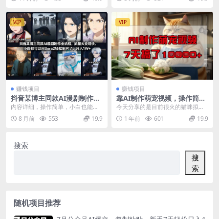
保新规背景，系统讲...
类出海国产工...
VIP
VIP
赚钱项目
赚钱项目
抖音某博主同款AI漫剧制作全
靠AI制作萌宠视频，操作简单
流程，流量大变现快，小白都
门槛低，有手机就行，7天搞
内容详细，操作简单，小白也能上
今天分享的是目前很火的猫咪拟人
可以用Sora2轻松制片了，月
了1W
手，变现快，流量大，适合自媒
短片，全程通过AI生成，无任何难
8 月前
553
19.9
1 年前
601
19.9
入1W+
体、副业賺钱。 通俗来...
度，小白也能立刻上...
搜索
搜
索
随机项目推荐