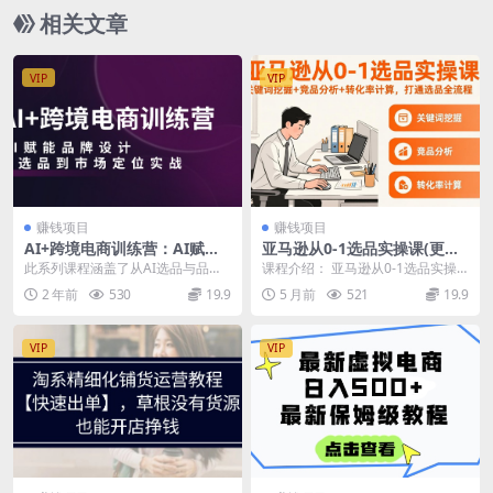
相关文章
VIP
VIP
赚钱项目
赚钱项目
AI+跨境电商训练营：AI赋能
亚马逊从0-1选品实操课(更新3
品牌设计，从选品到市场定位
月)
此系列课程涵盖了从AI选品与品牌
课程介绍： 亚马逊从0-1选品实操
实战
设计到社交媒体及建站的全流程外
课，聚焦新手入门到实操落地，覆
2 年前
530
19.9
5 月前
521
19.9
贸电商技能。第一天...
盖全流程核心要点...
VIP
VIP