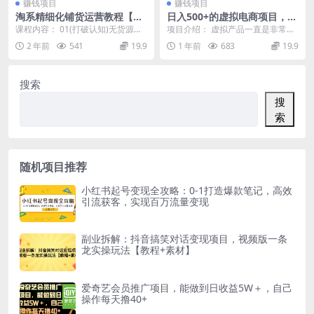
赚钱项目
赚钱项目
淘系精细化铺货运营教程【快
日入500+的虚拟电商项目，保
速出单】，草根没有货源，也
姆级教程，全网最详细，操作
课程内容： 01(打破认知)无货源行
项目介绍： 虚拟产品一直是非常火
能开店挣钱
简单，每天一个小时，实现被
不行 02_(打破认知)升级思维模型 0
爆的赛道，而对于怎么做蓝海产品
2 年前
541
19.9
1 年前
683
19.9
动收入
3 ...
很多人还是有疑问，...
搜索
搜
索
随机项目推荐
小红书起号变现全攻略：0-1打造爆款笔记，高效
引流获客，实现百万流量变现
副业拆解：抖音搞笑对话变现项目，视频版一条
龙实操玩法【教程+素材】
爱奇艺会员推广项目，能做到日收益5W＋，自己
操作每天撸40+