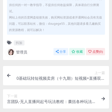
供任何的一对一教学指导，不提供任何收益保障，具体请自行分辨测
试。
网站上传的百度网盘链接失效，购买网站资源或者开通网站会员有充值
问题，可以联系站长，微信：dougege55，其他问题请多看几遍购买
的资源教程，就可以解决！
抖加
管理员
分享
收藏
点赞(
0
)
上一篇
0基础玩转短视频卖房（十九期）短视频+直播双腿
走路，实现抖音卖房弯道超车
下一篇
言团队·无人直播间起号玩法教程：囊括各种玩法，
提高带货效率（17节课）