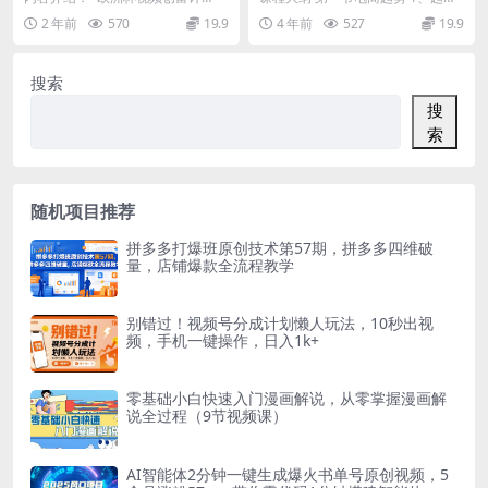
瓜式教程，小白也能日进斗金
开启直播带货之路
划” —— 一个为零基础小...
平台发展2赛道选择 3、母婴美业为
2 年前
570
19.9
4 年前
527
19.9
什么选择电商...
搜索
搜
索
随机项目推荐
拼多多打爆班原创技术第57期，拼多多四维破
量，店铺爆款全流程教学
别错过！视频号分成计划懒人玩法，10秒出视
频，手机一键操作，日入1k+
零基础小白快速入门漫画解说，从零掌握漫画解
说全过程（9节视频课）
AI智能体2分钟一键生成爆火书单号原创视频，5