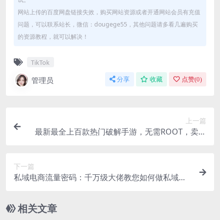
网站上传的百度网盘链接失效，购买网站资源或者开通网站会员有充值
问题，可以联系站长，微信：dougege55，其他问题请多看几遍购买
的资源教程，就可以解决！
TikTok
管理员
分享
收藏
点赞(
0
)
上一篇
最新最全上百款热门破解手游，无需ROOT，卖一
个挣一个，圆大家的土豪梦
下一篇
私域电商流量密码：千万级大佬教您如何做私域电
商（12节课）
相关文章