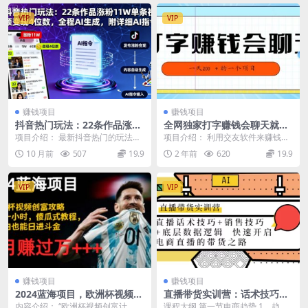
VIP
VIP
赚钱项目
赚钱项目
抖音热门玩法：22条作品涨粉
全网独家打字赚钱会聊天就
11W单条视频变现4位数，全
行，小白轻松好上手，简单无
项目介绍： 最新抖音热门的玩法，
项目介绍： 利用交友软件来赚钱，
程AI生成，附详细AI指令
脑，有手就行的，一天200
通过ai生成故事的形式，介绍中
首先不受时间和地点的限制，只要
10 月前
507
19.9
2 年前
620
19.9
药，可以复制到各个...
你有空闲时间就可以...
VIP
VIP
赚钱项目
赚钱项目
2024蓝海项目，欧洲杯视频创
直播带货实训营：话术技巧
富攻略，每天只需一小时，傻
+销售技巧+底层数据逻辑 快速
内容介绍： “欧洲杯视频创富计
课程大纲 第一节电商趋势 1、趋势