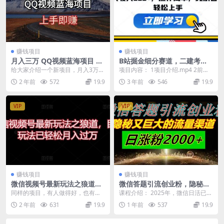
赚钱项目
赚钱项目
月入三万 QQ视频蓝海项目 上
B站掘金细分赛道，二建考试
手即赚
资料变现，一天收入300+，操
给大家介绍一个新项目，月入3万
项目内容： 1项目介绍.mp4 2前期
作简单，纯小白也能轻松上手
+，我们al智能软件帮助我们搬运，
准备.mp4 3实操演示.mp4 4变现
2 年前
572
19.9
3 年前
546
19.9
一键去重作品， ...
方...
VIP
VIP
赚钱项目
赚钱项目
微信视频号最新玩法之狼道，
微信答题引流创业粉，隐秘又
目前玩法已轻松月入过万
巨大的流量渠道一小时引流20
同样的项目，有人做得好，也有人
课程介绍： 2025年，微信日活已达
0人，日涨粉2000+
做得不好。因为受到很多因素的限
15亿。本套课程，翔哥依然给大家
2 年前
631
19.9
1 年前
537
19.9
制，比如执行力，领悟...
拆解一个，依...