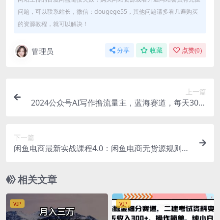
问题，可以联系站长，微信：dougege55，其他问题请多看几遍购买
的资源教程，就可以解决！
管理员
分享
收藏
点赞(
0
)
上一篇
2024公众号AI写作撸流量主，蓝海赛道，每天30分
钟，小白也可轻松稳赚300+
下一篇
闲鱼电商最新实战课程4.0：闲鱼电商无货源规则与
玩法实操讲解！
相关文章
VIP
VIP