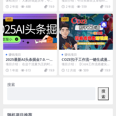
课程简介： 大家好我是洪哥，今天
项目介绍：今日头条目文章创作目
粗暴，单人单日引流200+创业
给大家分享的这个技术呢，就是通
前属于非常火爆的赛道，不管是小
2 年前
488
19.9
2 年前
559
19.9
粉
过微信朋友圈去引流...
自，还是老手，只要你...
VIP
VIP
赚钱项目
赚钱项目
2025最新AI头条掘金7.0.一周
COZE扣子工作流一键生成漫
变现了四位数，操作很简单，
威名场面短视频，保姆级教程-
项目介绍： 在这个流量为王的时
项目介绍： 【Coze工作流搭建实操
小白上手很快(附详细教程)
智能体搭建-项目实操
代，有了流量就什么都有了，各大
教程】Coze智能体工作流一键生成
1 年前
613
19.9
12 月前
509
19.9
平台都在抢流量，现在...
“漫威名场...
搜索
搜
索
随机项目推荐