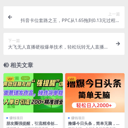
上一篇
抖音卡位套路之王，PPC从1.65拖到0.13元过程，
搜索第一操作思维！
下一篇
大飞无人直播硬核爆单技术，轻松玩转无人直播，
暴利躺赚
相关文章
VIP
VIP
赚钱项目
赚钱项目
朋友圈强提醒，引流精准创业
撸爆今日头条，简单无脑，日
粉无需剪辑发作品，操作简单
入2000+