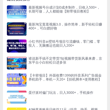
最新视频号分成计划0成本制作，日收入500+，
长期可做，人人都能做【附带项目教程】
最新淘宝逛逛视频3.0，操作简单，新手轻松日赚
400+，可白嫖好物
小红书抖音ai壁纸号项目引流赚钱，零门槛，零
投入，无脑搬运也能日入200+
谁说新手搞不定带货?短视频带货新风暴来袭，京
东平台小白轻松日进多张
【卡密项目】外面收费1399的抖音系列广告掘金
养机助手，单机一天20+【挂机脚本+使用教程】
蛋仔派对偏门玩法，日入3000+，手机操作
AI种草单账号日收益11元（抖音，快手，视频