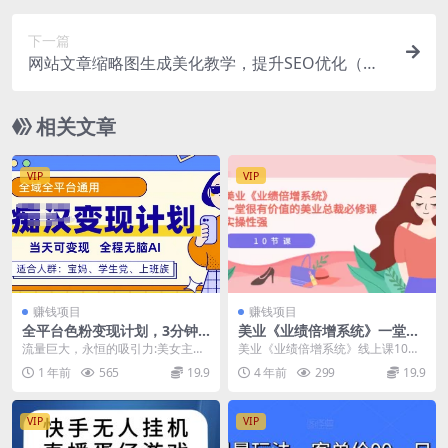
下一篇
网站文章缩略图生成美化教学，提升SEO优化（教
程+程序）
相关文章
VIP
VIP
赚钱项目
赚钱项目
全平台色粉变现计划，3分钟
美业《业绩倍增系统》一堂很
一个原创，当天可变现，全程
有价值的美业总裁必修课，实
流量巨大，永恒的吸引力:美女主题
美业《业绩倍增系统》线上课10节
无脑AI
操性强（10节课）
无论在哪个平台，都是流量密码。
全 实战性强，实操性强，指导性强
1 年前
565
19.9
4 年前
299
19.9
以“美女”“女神”...
一堂很有价值的...
VIP
VIP