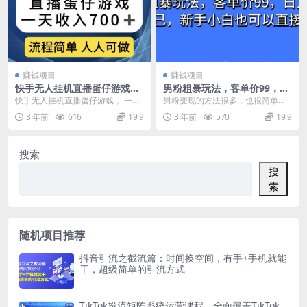
赚钱项目
赚钱项目
快手无人挂机直播蛋仔游戏，
男粉粗暴玩法，客单价99，日
一天收入700+流程简单人人可
入多少靠自己，新手小白也可
快手无人挂机直播蛋仔游戏， 一天
男粉变现的方法很多，也很简单！
做（送10G素材）
以直接上手
收入700+， 流程简单傻瓜式操作
而抖音平台的男粉是非常优质的，
3 年前
616
19.9
3 年前
570
19.9
（送10G素材...
付费能力也是超强的...
搜索
搜
索
随机项目推荐
抖音引流之截流篇：时间换空间，有手+手机就能
干，超级简单的引流方式
TikTok投流矩阵系统运营课程，全面覆盖TikTok