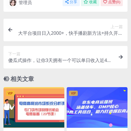
管理员
分享
收藏
点赞(
0
)
上一篇
大平台项目日入2000+，快手播剧新方法+持久开播
技术，狂撸磁力聚星
下一篇
傻瓜式操作，让你3天拥有一个可以单日收入近4位
数的精彩动漫账号
相关文章
VIP
VIP