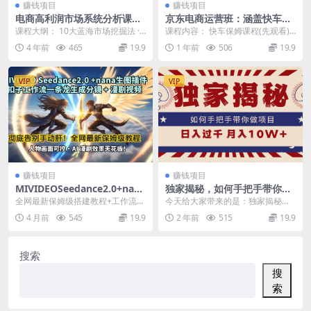
赚钱项目
赚钱项目
电商高利润市场系统分析课：
京东电商运营班：涵盖快车，
专门讲市场的赚钱机会，电商
DMP核心及各工具组合，助力
课程大纲： 10大蓝海市场挖掘法 ·
课程内容： 快车保姆课程(先观看)
必看（23节课）
打造爆款商品
第1讲：赚钱之道 ·第2讲：赚钱之理
DMP核心课 各工具讲解及组合打法
4 年前
465
19.9
1 年前
506
19.9
·第3...
测图测款...
VIP
VIP
赚钱项目
赚钱项目
MIVIDEOSeedance2.0+nana
独家揭秘，如何手把手带你做
生图插件扣子工作流一条龙生
项目，日入上千，月入10W+
全网最新保姆级搭建教程+工作流源
今天给大家带来的是：独家揭秘，
成分镜+漫剧视频工作流教学
码AI学习者必看工作流，AI帮你降
手把手带你做项目，日入上千，月
4 月前
545
19.9
2 年前
515
19.9
拆解教程
本增效，用AI...
入10W+，用你的思...
搜索
搜
索