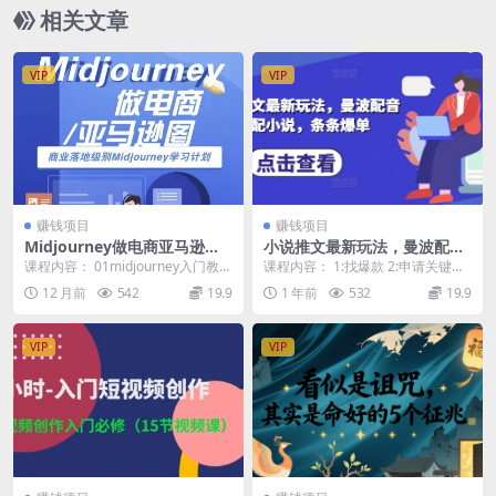
相关文章
VIP
VIP
赚钱项目
赚钱项目
Midjourney做电商亚马逊图-
小说推文最新玩法，曼波配音
商业落地级别Midjourney学
搭配小说，条条爆单
课程内容： 01midjourney入门教
课程内容： 1:找爆款 2:申请关键词
习计划-AI跨境电商教程
程.mp4. 02Midjourney...
3:剪辑视频 4:发视频 5:回填 6:...
12 月前
542
19.9
1 年前
532
19.9
VIP
VIP