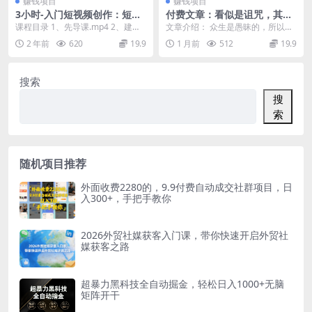
赚钱项目
赚钱项目
3小时-入门短视频创作：短视
付费文章：看似是诅咒，其实
频创作入门必修（15节视频
是命好的5个征兆
课程目录 1、先导课.mp4 2、建立
文章介绍： 众生是愚昧的，所以，
课）
视听思维.mp4 3、口语化.mp4
很多被众生认为是诅咒的性格/特征/
2 年前
620
19.9
1 月前
512
19.9
4、...
运势，很有可能...
搜索
搜
索
随机项目推荐
外面收费2280的，9.9付费自动成交社群项目，日
入300+，手把手教你
2026外贸社媒获客入门课，带你快速开启外贸社
媒获客之路
超暴力黑科技全自动掘金，轻松日入1000+无脑
矩阵开干