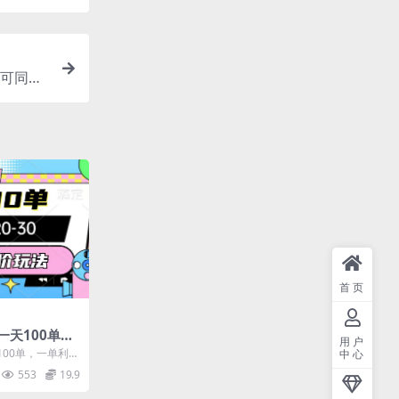
可同步
首页
一天100单，
用户
，只要做就能
00单，一单利润
中心
，简单无套路 资
553
19.9