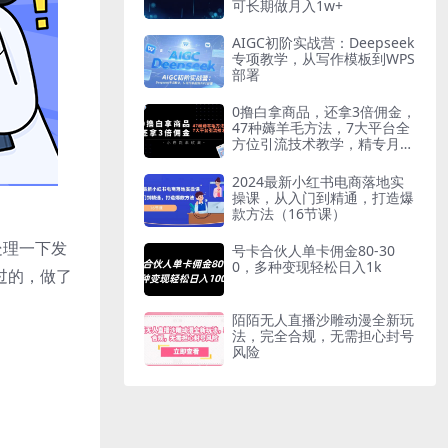
可长期做月入1w+
AIGC初阶实战营：Deepseek
专项教学，从写作模板到WPS
部署
0撸白拿商品，还拿3倍佣金，
47种薅羊毛方法，7大平台全
方位引流技术教学，精专月入
过万
2024最新小红书电商落地实
操课，从入门到精通，打造爆
款方法（16节课）
处理一下发
号卡合伙人单卡佣金80-30
0，多种变现轻松日入1k
过的，做了
陌陌无人直播沙雕动漫全新玩
法，完全合规，无需担心封号
风险