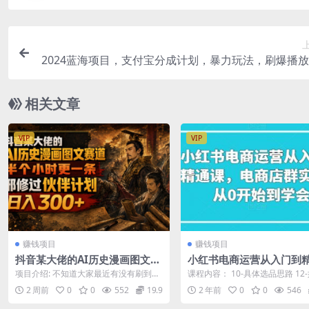
2024蓝海项目，支付宝分成计划，暴力玩法，刷爆播
小白月入200
相关文章
VIP
VIP
赚钱项目
赚钱项目
抖音某大佬的AI历史漫画图文赛
小红书电商运营从入门到
道，半个小时更一条，邪修过伙
课，电商店群实战，从0开
项目介绍: 不知道大家最近有没有刷到这
课程内容： 10-具体选品思路 12
伴计划，日入300+
学会
类历史漫画图文，流量超级牛，篇篇爆
避笔记违规风险 14-客服系统的具体
2 周前
0
0
552
19.9
2 年前
0
0
546
款，靠伙...