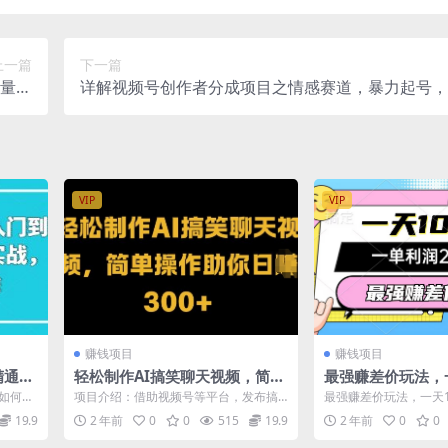
上一篇
下一篇
放量，
详解视频号创作者分成项目之情感赛道，暴力起号，
00+
多平台 (附素材)
VIP
VIP
赚钱项目
赚钱项目
精通
轻松制作AI搞笑聊天视频，简单
最强赚差价玩法，
始到
操作助你日入300+
一单利润20-30
-如何规
项目介绍：借助视频号等平台，发布搞
最强赚差价玩法，一天1
赚，简单无套路
...
笑类、情感类聊天记录，并配上令人捧
20-30，只要做就能赚
19.9
2 年前
0
0
515
19.9
2 年前
0
0
腹大笑或引人...
源...