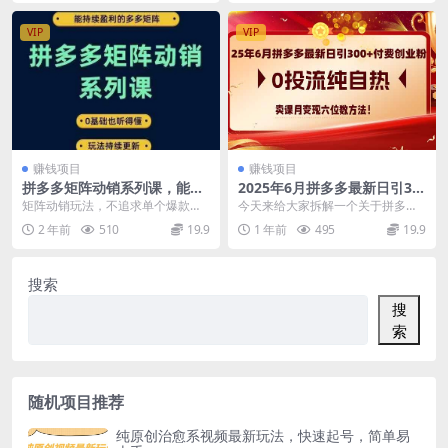
VIP
VIP
赚钱项目
赚钱项目
拼多多矩阵动销系列课，能持
2025年6月拼多多最新日引30
续盈利的多多矩阵，0基础也
0+付费创业粉，0投流纯自热
矩阵动销玩法，不追求单个爆款，
今天来给大家拆解一个关于拼多多
听得懂，玩法持续更新
卖课月变现六位数方法
追求实现每个链接都盈利，每个店
引流创业粉的课程，那这个课程里
2 年前
510
19.9
1 年前
495
19.9
都盈利，形成动销矩阵...
面非常的详细，一共包...
搜索
搜
索
随机项目推荐
纯原创治愈系视频最新玩法，快速起号，简单易