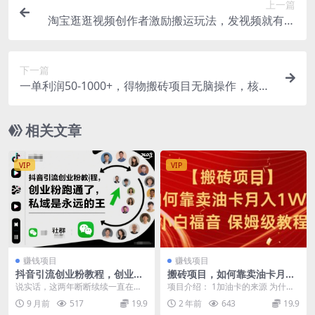
上一篇
淘宝逛逛视频创作者激励搬运玩法，发视频就有收
益
下一篇
一单利润50-1000+，得物搬砖项目无脑操作，核心
实操教程
相关文章
VIP
VIP
赚钱项目
赚钱项目
抖音引流创业粉教程，创业粉
搬砖项目，如何靠卖油卡月入
终于跑通了，私域是永远的王
1w+小白福音有手就行保姆级
说实话，这两年断断续续一直在研
项目介绍： 1加油卡的来源 为什么
教程
究创业粉的玩法，直到今天，我的
会有这么多优惠的加油卡？一般是
9 月前
517
19.9
2 年前
643
19.9
微信也才一万个创业粉...
一些加油站希望通...