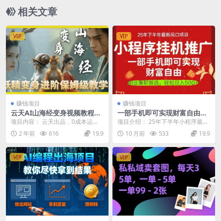
相关文章
VIP
VIP
赚钱项目
赚钱项目
云天AI山海经变身视频教程，
一部手机即可实现财富自由，
妖精变身进阶保姆级教学
微信小程序推广最新玩法教
项目内容： 云天出品，0成本运
项目介绍： 25年下半年小程序最新
学，操作简单容易上手
营，近期热门涨粉爆赞视频，带描
玩法，只需一部手机即可实现财富
2 年前
616
19.9
10 月前
533
19.9
述语模型 资源下载地...
自由，每天抽出1...
VIP
VIP