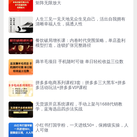
矩阵无限放大
人生三见一见天地见众生见自己，活出自我拥有
清晰幸福人生，搞透人性
餐饮破局增长课：内卷时代突围策略，单店盈利
模型打造，连锁扩张完整路径
薅羊毛项目 手机随时可做 单日轻松收益三位数
拼多多电商系列课程3套：拼多多三大黑车+拼多
多活动玩法+拼多多VIP课程
无货源开店系统课程，手动上架与1688代销教
学，蓝海选品四步法实战
小红书打国学粉，一天进线50+，保姆级实操，人
人可做