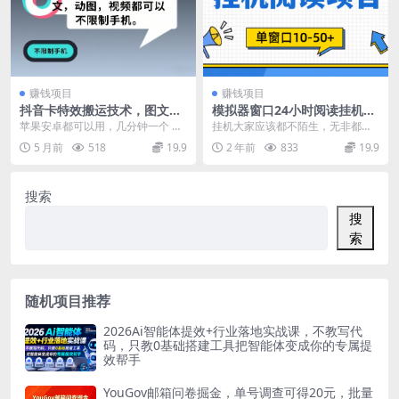
赚钱项目
赚钱项目
抖音卡特效搬运技术，图文，
模拟器窗口24小时阅读挂机，
动图，视频都可以，不限制手
单窗口10-50+，矩阵可放大
苹果安卓都可以用，几分钟一个 资
挂机大家应该都不陌生，无非都是
机
（附破解版软件）
源下载地址
借助一些脚本软件实现无人看管24
5 月前
518
19.9
2 年前
833
19.9
小时自动运行而已，...
搜索
搜
索
随机项目推荐
2026Ai智能体提效+行业落地实战课，不教写代
码，只教0基础搭建工具把智能体变成你的专属提
效帮手
YouGov邮箱问卷掘金，单号调查可得20元，批量