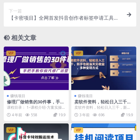
下一篇
【卡密项目】全网首发抖音创作者标签申请工具，
快速给你的账号打上标签【标签脚本+使用教程】
相关文章
VIP
VIP
赚钱项目
赚钱项目
修理厂做销售的30件事，手把
卖软件资料，轻松日入三千，
手教你做汽修厂运营
新手也能当天见收益，多种变
课程目录： 1–课程介绍-方案实操工
卖软件资料，轻松日入三千，新手
现方式，（附300+破解软件）
具.mp4 2–销售职能-流程简化.mp4
也能当天见收益，多种变现方式，
4 年前
558
19.9
3 年前
696
19.9
...
（附300T+资料，...
VIP
VIP