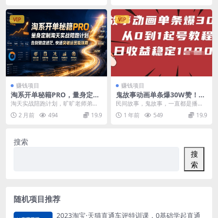
VIP
VIP
赚钱项目
赚钱项目
淘系开单秘籍PRO，量身定制
鬼故事动画单条爆30W赞！从
淘天实战陪跑计划，告别做店
0到1起号教程 日收益稳定100
淘天实战陪跑计划，旷旷老师弟子
民间故事，鬼故事，一直都是播放
迷茫、快速突破运营瓶颈期
0+
实操课！！落地的爆单计划 6月11
量很高的一种素材，好奇心严重
2 月前
494
19.9
1 年前
549
19.9
（2026年6月11）
日更新：[26....
啊。害怕又想看，想看又...
搜索
搜
索
随机项目推荐
2023淘宝·天猫直通车评特训课，0基础学起直通