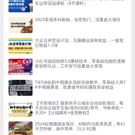
车运营实战课程（8节课时）
2025零成本AI捡钱，创意热门，流量超大项目
大众点评赏金计划，无脑搬运就有收益，一篇笔
记收益1-2张
小红书虚拟矩阵5.0重磅技术，零基础也能吃透整
套矩阵玩法，工作室可批量放大变现
TikTok短剧中视频全流程实操教学，零基础入局T
K中视频赛道，批量做号轻松賺取美金收益
【卡密项目】最新快手云端全自动挂机项目，每
天自动云端开宝箱/签到/挂机/养号，号称单机一
天20+【云端脚本+使用教程】
2024短视频掘金项目，AI制作治愈系风景，奇幻
天空特效，操作简单，日入3位数