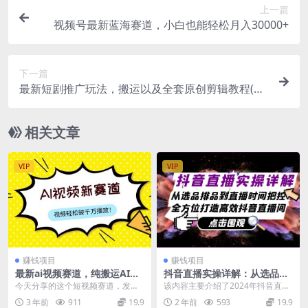
上一篇
视频号最新蓝海赛道，小白也能轻松月入30000+
下一篇
最新短剧推广玩法，搬运以及全套原创剪辑教程(附
完整渠道)，小白轻松日入几张
相关文章
VIP
VIP
赚钱项目
赚钱项目
最新ai视频赛道，纯搬运AI处
抖音直播实操详解：从选品排
理，可过视频号、中视频原
品到直播时间把控，全方位打
今天分享的这个短视频赛道，发必
该内容主要介绍了2024年抖音直播
创，单视频热度上千万
造高效抖音直播间
火，利用ai生成原创视频，完全脱
的核心逻辑和玩法，包括直播的底
3 年前
911
19.9
2 年前
593
19.9
离人工，视频形式新...
层逻辑、蓝屏详解...