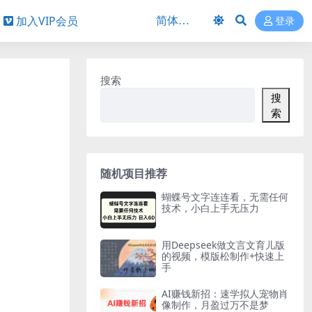
加入VIP会员
登录
搜索
搜
索
随机项目推荐
蝴蝶号文字连连看，无需任何
技术，小白上手无压力
用Deepseek做文言文育儿版
的视频，模版松制作+快速上
手
AI赚钱新招：速学拟人宠物肖
像制作，月盈过万不是梦