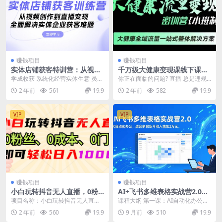
赚钱项目
赚钱项目
实体店铺获客特训营：从视频
千万级大健康变现课线下课，
创作到直播变现，全面解决实
大健康全域流量一站式整体解
学成收获 系统化经营实体生意 员工
你正在面临的问题? 直播 总是违规
体企业获客难题
决方案
矩阵全域获客 破解实体业绩增长问
封号、不了解赛道及平台规则，永
2 年前
561
19.9
2 年前
582
19.9
题 课程内容丰...
远重复0-1没办...
VIP
VIP
赚钱项目
赚钱项目
小白玩转抖音无人直播，0粉
AI+飞书多维表格实战营2.0：
丝、0成本、0门槛，轻松日入
零代码自动化办公，适合多职
项目名称：小白玩转抖音无人直
课程大纲 第一课：AI自动化办公时
1000+
业月收入增加2万元
播，0粉丝、0成本、0门槛，轻松
代，从第一张多维表格开始 Excel数
2 年前
560
19.9
9 月前
510
19.9
日入1000+。 资...
据处理繁...