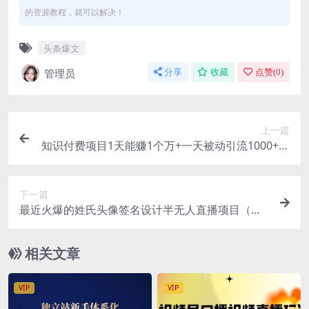
的资源教程，就可以解决！
头条爆文
管理员
分享
收藏
点赞(
0
)
上一篇
知识付费项目1天能赚1个万+一天被动引流1000+精
准粉+小白闲鱼卖货月入过万
下一篇
最近火爆的姓氏头像签名设计半无人直播项目（教
程+10G素材+直播话术）
相关文章
VIP
VIP