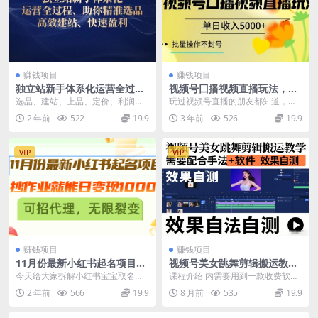
赚钱项目
赚钱项目
独立站新手体系化运营全过
视频号囗播视频直播玩法，单
程，助你精准选品、高效建
日收入5000+，批量操作不封
选品、建站、上品、定价、利润测
玩过视频号直播的朋友都知道，常
站、快速盈利
号
算、广告投放及运营数据等多维度
见的视频号连怼玩法比较吃技术，
2 年前
522
19.9
3 年前
526
19.9
分析 课程大纲 第一...
容易吃了上顿没下顿，...
VIP
VIP
赚钱项目
赚钱项目
11月份最新小红书起名项目，
视频号美女跳舞剪辑搬运教
抄作业就能日变现1000+，可
学，需要配合手法+软件，效
今天给大家拆解小红书宝宝取名这
课程介绍 内需要用到一款收费软件
招代理，无限裂变
果自测
个项目，只需要你能投入自己的时
二皮剪辑（30月卡，99年卡），需
2 年前
566
19.9
8 月前
535
19.9
间，外加按照我们团队...
要单独找自己购...