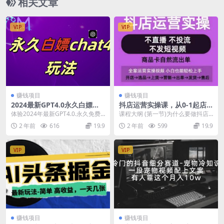
相关文章
VIP
VIP
赚钱项目
赚钱项目
2024最新GPT4.0永久白嫖，
抖店运营实操课，从0-1起店
作图做视频的兄弟们有福了
视频全实操，不直播、不投
体验2024年最新GPT4.0.永久免费
课程大纲 (第一节)为什么要做抖店
流、不发短视频，商品卡自然
且不限次数!一键出图、一键视频功
抖店的风口在哪里 认识抖音三大电
2 年前
616
19.9
2 年前
599
19.9
流出单
能轻松实...
商板块逻辑 ...
VIP
VIP
赚钱项目
赚钱项目