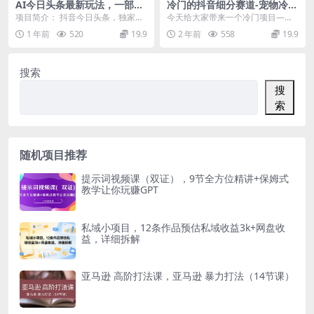
AI今日头条最新玩法，一部手
冷门的抖音细分赛道-宠物冷知
机复制粘贴，小白在家也可日
识，一段宠物视频配上文案，
项目简介： 抖音今日头条，独家一
今天给大家带来一个冷门项目——
入几张
有人靠这个月入10w
键暴力AI技术，这两天从事AI类工
宠物冷知识项目 制作有趣的宠物小
1 年前
520
19.9
2 年前
558
19.9
作绝对没错 很...
视频，吸引人观看 ...
搜索
搜
索
随机项目推荐
提示词视频课（双证），9节全方位精讲+保姆式
教学让你玩赚GPT
私域小项目，12条作品预估私域收益3k+网盘收
益，详细拆解
亚马逊 高阶打法课，亚马逊 暴力打法（14节课）