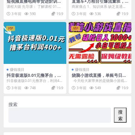
短视频直播电商带货进阶训练
直通车+万相台引爆流量班，6
营：实战教学内容，干货不废
天打通你开直通车·万相台的任
课程大级 先导课： 了解课程 01.从
商家痛点 1、知识体系 缺乏直通车
话！
督 二脉
新人到优秀主播的四大能力要素 02.
&万相台的知识体系，打开后台无
3 年前
590
19.9
3 年前
536
19.9
付费和...
从下手，...
VIP
VIP
赚钱项目
赚钱项目
抖音极速版0.01元撸茅台，一
烧脑小游戏直播，单账号日入
单利润400+
1000+，无需露脸，小白可轻
抖音极速版0.01元撸茅台，利润40
今天给大家带来的是烧脑小游戏直
松上手（保姆级教程）
0+ 项目介绍： 抖音极速版现在有一
播，单账号日入1000+，无需露
3 年前
748
19.9
3 年前
549
19.9
个砍价拿...
脸，...
搜索
搜
索