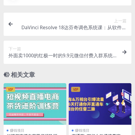
上一篇
DaVinci Resolve 18达芬奇调色系统课：从软件操
作 一直讲到完整案例实操
下一篇
外面卖1000的红极一时的9.9元微信付费入群系统：
小白一学就会（源码+教程）
相关文章
VIP
VIP
赚钱项目
赚钱项目