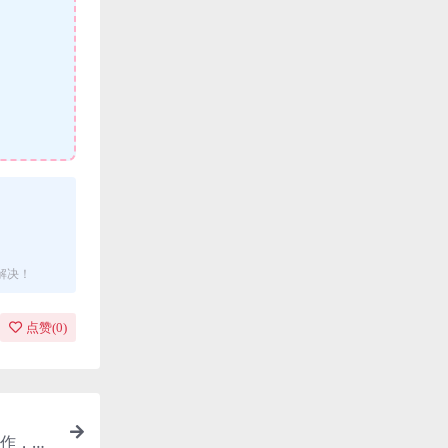
解决！
点赞(
0
)
作，精