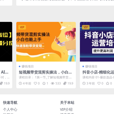
00+
准引流不再难
VIP
VIP
赚钱项目
赚钱项目
AI视
短视频带货混剪实操法，小白也
抖音小店-精细化
计划，
能上手，快速涨粉带货变现
提升更高利润（3
不对，
课程目录： 1第一节_了解短视频带货.m
课程内容 01-爆款选品
的赚，
p4.mp4 2第二节_什么是好物分享和...
4 02-爆款选品-罗盘商品
19.9
4 年前
0
1
533
19.9
3 年前
0
0
快速导航
关于本站
个人中心
VIP介绍