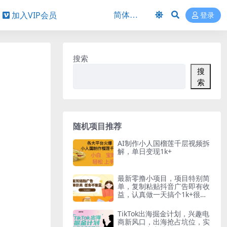
加入VIP会员
登录
搜索
搜
索
随机项目推荐
AI制作小人国榴莲千层视频拆
解，单日变现1k+
最新零撸小项目，项目特别简
单，复制粘贴抖音广告即有收
益，认真做一天搞个1k+很轻
松
TikTok出海掘金计划，兴趣电
商新风口，出海抢占坑位，实