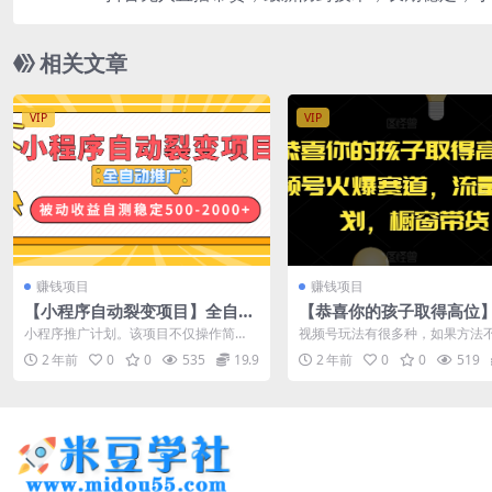
松上手单号日入5
相关文章
VIP
VIP
赚钱项目
赚钱项目
【小程序自动裂变项目】全自动
【恭喜你的孩子取得高位】
推广，收益在500-2000+
频号火爆赛道，流量分成
小程序推广计划。该项目不仅操作简
视频号玩法有很多种，如果方法
橱窗带货
便，而且收益颇丰，是短期暴利与长期
没人观看，你一天只能几分几毛
2 年前
0
0
535
19.9
2 年前
0
0
519
稳定并存的优质...
没有任何意义...