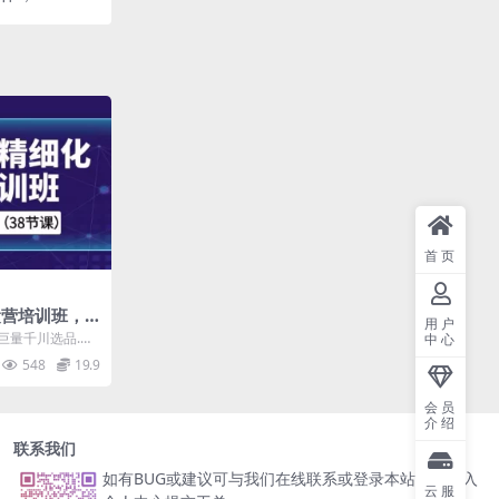
首页
运营培训班，
用户
8节课）
-巨量千川选品.mp
中心
排行榜....
548
19.9
会员
介绍
联系我们
如有BUG或建议可与我们在线联系或登录本站账号进入
云服