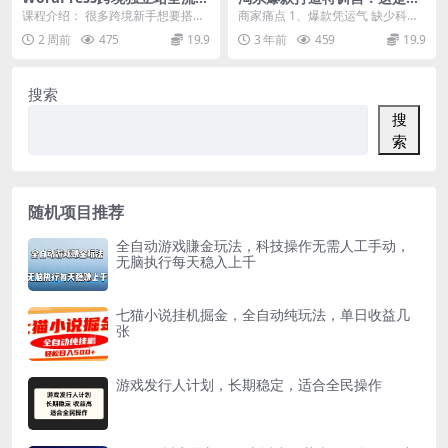
实操课｜Local本地环境搭建+
套可复制的打爆款标准化流程
课程介绍： 很多跨境新手想要搭建
商家痛点 1、爆款凭运气 缺少科学
Elementor可视化建站，从本
属于自己的独立站，大多只了解简
的方法和流程，凭运气打爆款，成
2 周前
475
19.9
3 年前
459
19.9
地搭建到上线全流程
易托管型Shopi...
功率低； 2、思...
搜索
搜
索
随机项目推荐
全自动游戏賺金玩法，科技操作无需人工手动，
无脑执行每天稳入上千
七猫小说挂机掘金，全自动纯玩法，单日收益几
张
游戏发行人计划，长期稳定，适合全民操作