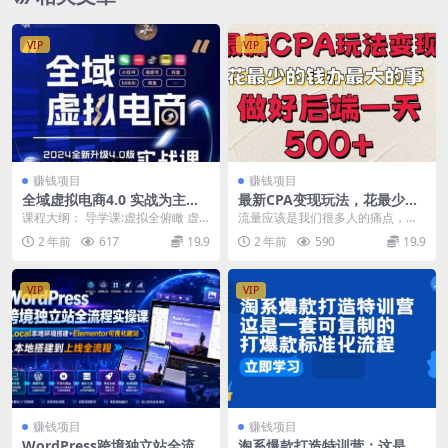
VIP
VIP
赚钱项目
赚钱项目
全域虚拟电商4.0 实战为主，
最新CPA变现玩法，花最少的
理论为辅，5大「黄金赚钱虚
钱办最大的事，做好后端一天
课程大纲： 导学课:虚拟全俯瞰 虚
流量应该是我们很多人的痛点，自
拟赛道」，颠覆式的创新玩法
5张
拟项目一点通暨开营典礼 目录航线
己去引流，突然号就违规了，输出
2 年前
617
19.9
2 年前
590
19.9
交付
第一章:卖货...
好的内容有时候又不如...
VIP
VIP
赚钱项目
赚钱项目
WordPress跨境独立站全流程
淘系爆款打造特训营：这是一