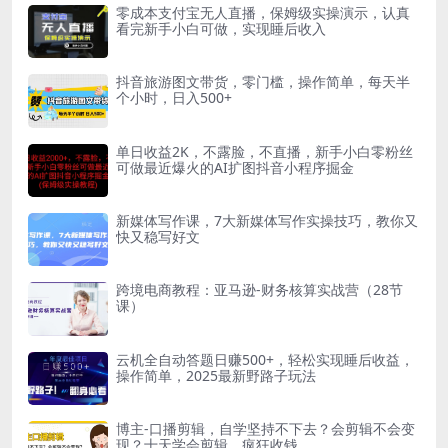
零成本支付宝无人直播，保姆级实操演示，认真
看完新手小白可做，实现睡后收入
抖音旅游图文带货，零门槛，操作简单，每天半
个小时，日入500+
单日收益2K，不露脸，不直播，新手小白零粉丝
可做最近爆火的AI扩图抖音小程序掘金
新媒体写作课，7大新媒体写作实操技巧，教你又
快又稳写好文
跨境电商教程：亚马逊-财务核算实战营（28节
课）
云机全自动答题日赚500+，轻松实现睡后收益，
操作简单，2025最新野路子玩法
博主-口播剪辑，自学坚持不下去？会剪辑不会变
现？十天学会剪辑，疯狂收钱