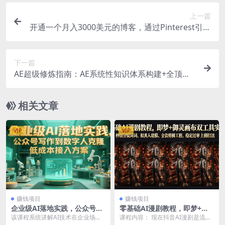
上一篇
开通一个月入3000美元的博客，通过Pinterest引流
到个人博客赚钱的方法
下一篇
AE超级修炼指南：AE系统性知识体系构建+全顶级
案例讲解，不知不觉成为高手
相关文章
VIP
VIP
赚钱项目
赚钱项目
企业级AI落地实践，公众号写
零基础AI漫剧教程，即梦+御
作到数字人克隆，低成本接入
灵画布双工具实操，秒级分镜
该课程系统讲解AI技术在企业场景
课程内容： 现在抖音AI漫剧是流量
方案
提示词、拟真人建模、全套剪
的应用，包含五大模块：AI发展历
极大、变现极稳的轻资产赛道，但