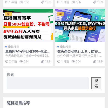
1 年前
532
19.9
1 月前
556
19.9
辑工程、稳定过审上剧打法
程与工具认知（历...
绝大多数新手做剧...
VIP
VIP
赚钱项目
赚钱项目
直播间写写字日引300+创业
微头条自动换行工具，防吞空
粉，24年五月无人写播引流不
行版，微头条直接显示空行
今天来给兄弟们拆解一个价值3980
软件介绍 电脑网页打开 本工具在每
封号最新玩法
的无人写播的一个教程，也是24年
个空行位置加入了“零宽空格”技术，
2 年前
584
19.9
1 月前
504
19.9
最新的一个无人...
微头条无法压...
搜索
搜
索
随机项目推荐