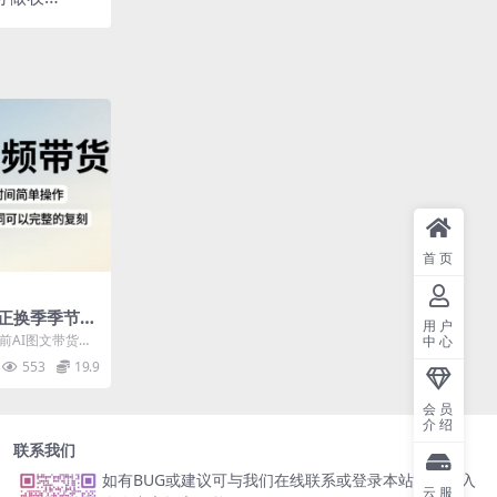
首页
，正换季季节，
用户
，新手宝宝利
前AI图文带货的
中心
完整的复刻
利用视频不仅可
553
19.9
会员
介绍
联系我们
如有BUG或建议可与我们在线联系或登录本站账号进入
云服