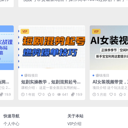
入可观，简单稳定
VIP
VIP
赚钱项目
赚钱项目
场洞
短剧实操教学，短剧混剪起号燃
AI女装视频带货
全攻略
剪爆单技巧
空闲时间简单操作
位 20
课程介绍： 这是一套全面且实用的短剧
项目介绍 这个玩法是之
用这套提示词可以
创作课程。课程涵盖视频制作全流程，
延伸，图文有局限先，
19.9
1 年前
0
0
641
19.9
5 月前
0
0
从涨粉、选...
以看美女...
快速导航
关于本站
个人中心
VIP介绍