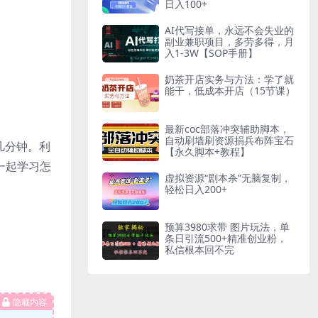
日入100+
AI代写接单，永远不会失业的
副业兼职项目，多劳多得，月
入1-3W【SOP手册】
奶茶开店实务与方法：学了就
能干，低成本开店（15节课）
最新coc部落冲突辅助脚本，
自动刷墙刷资源捐兵布阵宝石
几分钟。利
【永久脚本+教程】
一起学习怎
虚拟资源“剧本杀”无脑复制，
轻松日入200+
预算3980求带 图片玩法，单
条日引流500+精准创业粉，
私信根本回不完
隐藏内容