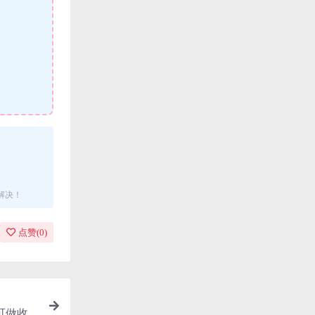
解决！
点赞(
0
)
可做收