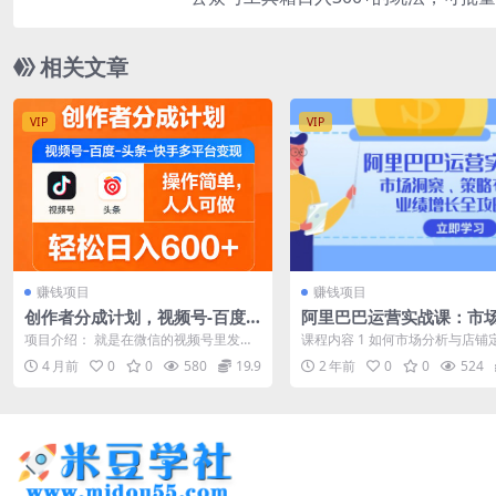
相关文章
VIP
VIP
赚钱项目
赚钱项目
创作者分成计划，视频号-百度-
阿里巴巴运营实战课：市
头条-快手多平台变现，操作简
察、策略布局、业绩增长
项目介绍： 就是在微信的视频号里发视
课程内容 1 如何市场分析与店铺定
单，人人可做，轻松日入600+
频，然后视频号官方自动在我们视频评
240828 22525415 ev....
4 月前
0
0
580
19.9
2 年前
0
0
524
论区挂广告...