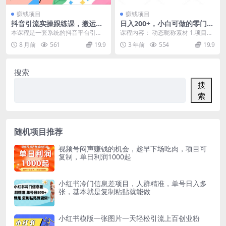
赚钱项目
赚钱项目
抖音引流实操跟练课，搬运技
日入200+，小白可做的零门槛
巧、剪映流程、爆款逻辑，7
无脑变现的动态网名项目
本课程是一套系统的抖音平台引流
课程内容： 动态昵称素材 1.项目原
天启动引流动作
实战入门教程，旨在手把手教会学
理.mp4 2.操作过程.mp4 3.变现方...
8 月前
561
19.9
3 年前
554
19.9
员从零开始通过抖音获...
搜索
搜
索
随机项目推荐
视频号闷声赚钱的机会，趁早下场吃肉，项目可
复制，单日利润1000起
小红书冷门信息差项目，人群精准，单号日入多
张，基本就是复制粘贴就能做
小红书模版一张图片一天轻松引流上百创业粉