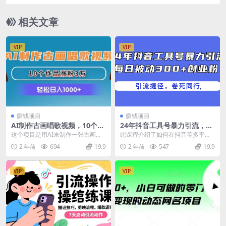
批量放大操作，简单0成本
相关文章
VIP
VIP
赚钱项目
赚钱项目
AI制作古画唱歌视频，10个作
24年抖音工具号暴力引流，每
品涨粉3万，日入1000+
日被动300+创业粉，创业粉捷
这个项目是用AI来制作一张古画会
此课程介绍了如何在抖音等多平台
径，卷死同行
唱歌的视频，一张古画照片动动嘴
通过工具分享的形式来进行引流创
2 年前
694
19.9
2 年前
547
19.9
皮子收益就到手了，...
业粉，也是我们自己在...
VIP
VIP