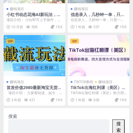
赚钱项目
赚钱项目
小红书动态花海AI新玩法，长
信息录入，几秒钟一单，只需
期项目，3天变现1.4k
一部手机即可开始，0成本，
项目介绍： 小白即可上手操作，长
信息录入，几秒钟一单，只需一部
每天1000+
期项目，可复制粘贴，收益可观，
手机即可开始，0成本，每天1000+
10 月前
508
19.9
1 年前
537
19.9
小白和想要做副业的...
无需经验，照...
VIP
VIP
赚钱项目
TIKTOK教程
赚钱项目
首发价值2980最新淘宝无货源
TikTok出海红利课（美区）跨
不开车自然流超低成本截流玩
境电商新赛道，四大变现方式
项目介绍： 大家都知道，如今，
TikTok出海红利课（美区）助力用
法日入300+【揭秘】【1111
与全流程解析
人们在刷视频和观看直播时进行购
户了解出海红利新赛道，课程内容
3 年前
621
19.9
1 年前
636
19.9
更新】
物已经...
包括跨境电商现...
搜索
搜
索