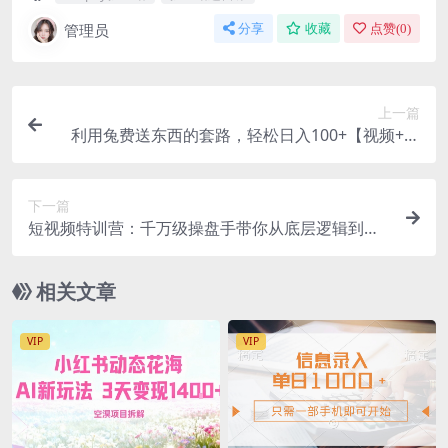
管理员
分享
收藏
点赞(
0
)
上一篇
利用兔费送东西的套路，轻松日入100+【视频+文
档】
下一篇
短视频特训营：千万级操盘手带你从底层逻辑到实
操细节到变现-价值2580
相关文章
VIP
VIP