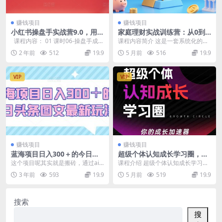
赚钱项目
赚钱项目
小红书操盘手实战营9.0，用小
家庭理财实战训练营：从0到1
红书放大你的生意势能，赋能
建体系，三阶进阶层层递进，
课程内容： 01 课时06-操盘手成交
课程内容简介 这是一套系统化的家
少数人成为优秀操盘手
助你持续创造稳定睡后收入
篇:聚光投放实操(直2024...
庭理财实战训练营，旨在帮助学员
2 年前
512
19.9
5 月前
516
19.9
从0到1建立完整的...
VIP
VIP
赚钱项目
赚钱项目
蓝海项目日入300＋的今日头
超级个体认知成长学习圈，你
条图文最新玩法
的成长加速器，用认知破局，
这个项目呢其实就是搬砖，通过ai
课程介绍 超级个体认知成长学习
用行动变现（更新26年3月）
改写工具将爆文进行伪原创，从而
圈，你的成长加速器。 在这里，不
3 年前
593
19.9
5 月前
519
19.9
获取平台的收益，今...
做被动跟随者，只做...
搜索
搜