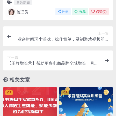
谷歌新闻
管理员
分享
收藏
点赞(
0
)
上一篇
业余时间玩小游戏，操作简单，录制游戏视频即可
赚钱，月赚2000美元
下一篇
【王牌增长营】帮助更多电商品牌全域增长，月销
百万实操干货，价值899元
相关文章
VIP
VIP