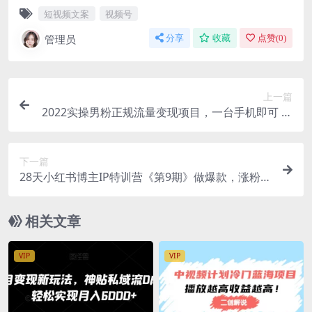
短视频文案
视频号
管理员
分享
收藏
点赞(
0
)
上一篇
2022实操男粉正规流量变现项目，一台手机即可 当
天就能出单【视频课程】
下一篇
28天小红书博主IP特训营《第9期》做爆款，涨粉变
现 单条广告笔记500-10000
相关文章
VIP
VIP