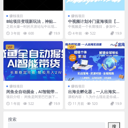
赚钱项目
赚钱项目
B站项目变现新玩法，神贴私
中视频计划冷门蓝海项目【二
域引流，0成本，可轻松实现
创解说】培训课程：播放越高
之前火爆一时的天涯论坛中出现了
中视频是一个长期项目，参加中视
月入6000+
收益越高！
很多非常受欢迎的帖子，成功地预
频后你的视频有播放量就有收益，
3 年前
600
19.9
4 年前
522
19.9
言了许多形势和事件。...
播放量越高，收益就越...
VIP
VIP
赚钱项目
赚钱项目
闲鱼全自动掘金，AI智能带
出海去孵化器，一人出海实战
货，长期稳定可做，轻松月入
课，​超级个体第1站，解锁全
项目介绍： 闲鱼是阿里巴巴旗下闲
课程内容： 1.为什么现在是你成为
2W+
球增长
置交易平台，同时也是目前国内最
出海创客的最佳时机(1).mp4 2.让世
1 年前
522
19.9
11 月前
520
19.9
大的二手物品交易平...
界认...
搜索
搜