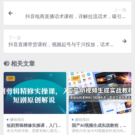
上一篇
抖音电商直播话术课程，详解拉流话术，吸引观
众，提升流量，助力销售转化
下一篇
抖音直播带货课程，视频起号与千川投放，话术塑
造技巧，打造高效直播间
相关文章
VIP
VIP
赚钱项目
赚钱项目
短剧剪辑精修实操课，入门短
国产AI视频生成实战教程，零
剧原创解说
基础玩转多种热门视频形态，
本文内容详细，需要有耐心看完，
课程介绍 如今AI视频创作成为内容
高效完成创意成片