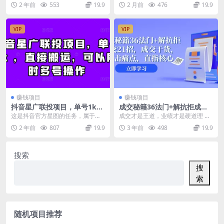
才能真正学到并且体会，短剧解说
制作的主流方式，各类国产智能工
2 年前
553
19.9
2 月前
476
19.9
剪辑的核心内容 课程...
具功能强大、上手...
VIP
VIP
赚钱项目
赚钱项目
抖音星广联投项目，单号1k
成交秘籍36法门+解抗拒成交2
，直接搬运，可以同时多号操
1招，成交干货，直击痛点，
这是抖音官方星图的任务，属于星
成交才是王道，业绩才是硬道理 课
作
直指核心（57节课）
图的新手激励计划，通过接商单的
程内容： 36集线上课大纲 第一集：
2 年前
807
19.9
3 年前
498
19.9
发布10条投稿小说视...
如何建立良好...
搜索
搜
索
随机项目推荐