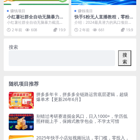
赚钱项目
赚钱项目
小红薯社群全自动无脑暴力截
快手S粉无人直播教程，零粉
流，日引500+精准创业粉，单
三天暴力起号，日破四位数，
小红薯社群全自动无脑暴力截流，
介绍：2024最具潜力的风口项目！
日稳入四位数附
小白可入
日引500+精准创业粉，内含免费工
快手男粉无人直播，零粉三天暴利
2 年前
608
19.9
2 年前
661
19.9
具 1.项目介绍...
起号，日破四位数...
搜索
搜
索
随机项目推荐
拼多多年卡，拼多多全链路运营底层逻辑，超级
爆单术【更新26年6月】
别错过考研赛道掘金风口，日入1000+，学历低
照样能上手，保姆式教学包会，不学太可惜
2025年快手小店短视频玩法，零门槛，零投入，