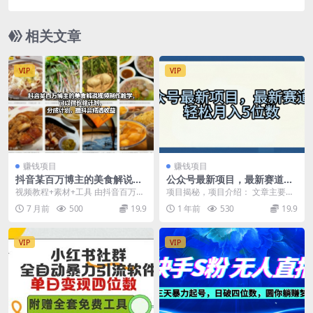
号称胜率高达百分之95【预测助手+使用教程】
相关文章
VIP
VIP
赚钱项目
赚钱项目
抖音某百万博主的美食解说视
公众号最新项目，最新赛道，
频制作教学，可以做伙伴计
轻松月入5位数
视频教程+素材+工具 由抖音百万美
项目揭秘，项目介绍： 文章主要由
划，分成计划，撸抖音精选收
食博主亲授的美食解说视频制作教
AI创作，采用独家创作方案，原创
7 月前
500
19.9
1 年前
530
19.9
益
学课，专为自媒体...
度基本高于80%...
VIP
VIP