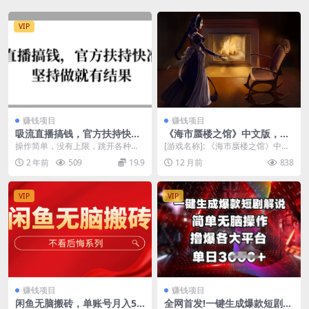
VIP
赚钱项目
赚钱项目
吸流直播搞钱，官方扶持快准
《海市蜃楼之馆》中文版，千
稳，坚持做就有结果
年诅咒下的哥特长篇
操作简单，没有上限，跳开各种分
[游戏名称]: 《海市蜃楼之馆》中文
成计划，不走任务直播合伙人老套
版 [软件大小]: 8.9 GB [下载通道...
2 年前
509
19.9
12 月前
838
路，没有粉丝要求，坚...
VIP
VIP
赚钱项目
赚钱项目
闲鱼无脑搬砖，单账号月入50
全网首发!一键生成爆款短剧解