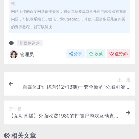
试。
网站上传的百度网盘链接失效，购买网站资源或者开通网站会员有充值
问题，可以联系站长，微信：dougege55，其他问题请多看几遍购买
的资源教程，就可以解决！
新媒体运营
管理员
分享
收藏
点赞(
0
)
上一篇
自媒体IP训练营(12+13期)一套全新的“公域引流，
私域成交”IP打法 开单赚钱
下一篇
【互动直播】外面收费1980的打僵尸游戏互动直播
支持抖音【全套脚本+教程】
相关文章