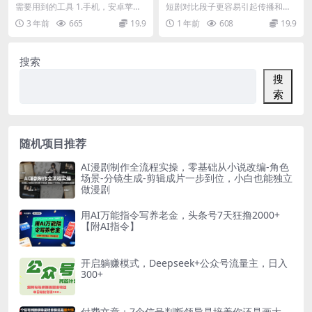
0+多号多鲁！
说，操作简单，撸爆各大平
需要用到的工具 1.手机，安卓苹果
短剧对比段子更容易引起传播和理
台，单日多张
都是可以的。 2.软件：得物，闲鱼
解：短剧对比段子通常以简洁的形
3 年前
665
19.9
1 年前
608
19.9
注：获得红...
式存在，无论是一句话...
搜索
搜
索
随机项目推荐
AI漫剧制作全流程实操，零基础从小说改编-角色
场景-分镜生成-剪辑成片一步到位，小白也能独立
做漫剧
用AI万能指令写养老金，头条号7天狂撸2000+
【附AI指令】
开启躺赚模式，Deepseek+公众号流量主，日入
300+
付费文章：7个信号判断领导是培养你还是画大