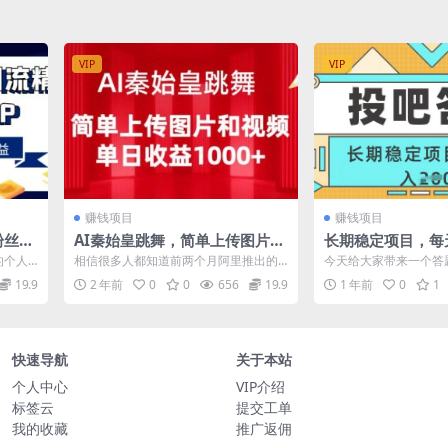
VIP
VIP
赚钱项目
赚钱项目
粉丝的
AI秦始皇跳舞，简单上传图片和
长期稳定项目，每
自己的
视频，单日收益1000+
无需技能，注册即
的个人
相信很多人都知道前两个月阿里推出的
今天给大家带来一个答
日入200+
很好的
“全民舞王”，也是可以通过一张图片生成
目，有手就行，稳定很
19.9
2 年前
0
0
656
19.9
1 年前
0
1
跳舞视频...
个几十到20...
快速导航
关于本站
个人中心
VIP介绍
标签云
提交工单
我的收藏
推广返佣