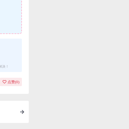
解决！
点赞(
0
)