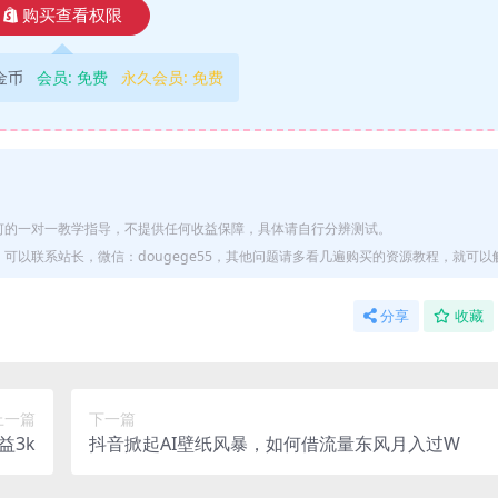
购买查看权限
9金币
会员:
免费
永久会员:
免费
何的一对一教学指导，不提供任何收益保障，具体请自行分辨测试。
以联系站长，微信：dougege55，其他问题请多看几遍购买的资源教程，就可以
分享
收藏
上一篇
下一篇
益3k
抖音掀起AI壁纸风暴，如何借流量东风月入过W