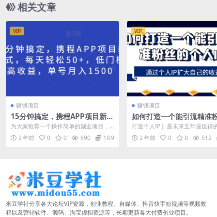
相关文章
VIP
VIP
赚钱项目
赚钱项目
15分钟搞定，携程APP项目新模
如何打造一个能引流精准
式，每天轻松50+，低门槛高收
个人IP，通过个人IP扩大
为大家推荐一个操作简单的副业项目，
打造个人IP ‖ 是未来五年最值得
益，单号月入1500
收益
适合任何人参与。你只需每天花15分钟
投资 对于普通人来说，这是一个
2 年前
0
0
690
19.9
2 年前
0
0
512
制作一个视...
时代...
米豆学社分享各大论坛VIP资源，创业教程、自媒体、抖音快手短视频等视频教
程以及营销软件、源码、淘宝虚拟资源等，长期更新各大付费创业项目。