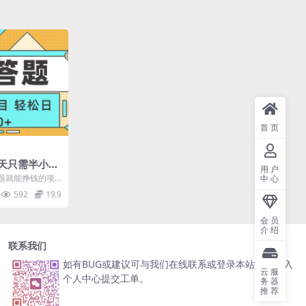
首页
天只需半小时!
用户
做，轻松每天
题就能挣钱的项
中心
多年了，每天挣
592
19.9
会员
介绍
联系我们
如有BUG或建议可与我们在线联系或登录本站账号进入
云服
个人中心提交工单。
务器
推荐