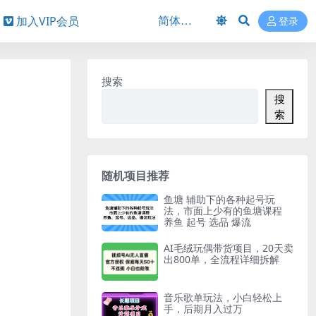
加入VIP会员
登录
搜索
搜
索
随机项目推荐
鱼塘 辅助下的各种起号玩
法，市面上少有的鱼塘课程
养鱼 起号 选品 爆流
AI毛绒玩偶带货项目，20天卖
出800单，全流程详细拆解
音乐歌单玩法，小白轻松上
手，后期月入过万