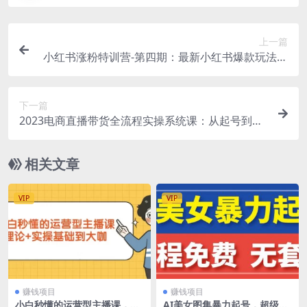
上一篇
小红书涨粉特训营-第四期：最新小红书爆款玩法，
月入1-10w实操案例分享
下一篇
2023电商直播带货全流程实操系统课：从起号到成
熟所有阶段问题全总结！
相关文章
VIP
VIP
赚钱项目
赚钱项目
小白秒懂的运营型主播课，理
AI美女图集暴力起号，超级简