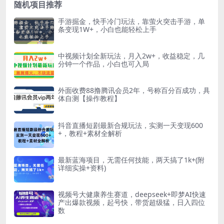
随机项目推荐
手游掘金，快手冷门玩法，靠萤火突击手游，单
条变现1W+，小白也能轻松上手
中视频计划全新玩法，月入2w+，收益稳定，几
分钟一个作品，小白也可入局
外面收费88撸腾讯会员2年，号称百分百成功，具
体自测【操作教程】
抖音直播短剧最新合规玩法，实测一天变现600
+，教程+素材全解析
最新蓝海项目，无需任何技能，两天搞了1k+(附
详细实操+资料)
视频号大健康养生赛道，deepseek+即梦AI快速
产出爆款视频，起号快，带货超级猛，日入四位
数