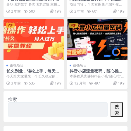
论+实操基础到大咖（7节视频
单，小白也可以操作
开场话术教学 各类话术逻辑 主播复
项目内容： 1 美女图集介绍和变现.
课）
盘教学 直播间玩法 拆解对标直播间
mp4 2 美女图集制作的方法,mp4 3
2 年前
500
19.9
2 年前
601
19.9
话术 课程内...
...
VIP
VIP
赚钱项目
赚钱项目
长久副业，轻松上手，每天花
抖音小店流量密码，随心推底
一个小时发营销邮件月入1000
层逻辑，投放工具应用，自然
今天给大家带来一个长久稳定的副
本课程系统讲解抖音小店”随心推”微
0+
流撬动核心方法论
业项目。 利用闲暇时间，发送营销
付费投流技术，聚焦&#...
3 年前
535
19.9
12 月前
497
19.9
邮件，累计客户赚取...
搜索
搜
索